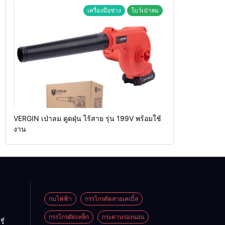
เครื่องมือช่าง
โบว์เป่าลม
VERGIN เป่าลม ดูดฝุ่น ไร้สาย รุ่น 199V พร้อมใช้
งาน
กบไฟฟ้า
กรรไกรตัดสายเคเบิ้ล
กรรไกรตัดเหล็ก
กระดานรองนอน
ี่