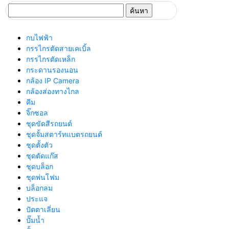
ค้นหา
สำหรับ:
กบไฟฟ้า
กรรไกรตัดสายเคเบิ้ล
กรรไกรตัดเหล็ก
กระดานรองนอน
กล้อง IP Camera
กล้องส่องทางไกล
คีม
จิ๊กซอล
ชุดขัดสีรถยนต์​
ชุดจั้มสตาร์ทแบตรถยนต์
ชุดตั้งตัว
ชุดตัดแก๊ส
ชุดบล็อก
ชุดพ่นโฟม
บล็อกลม
ประแจ
ปัตตาเลี่ยน
ปั๊มน้ำ