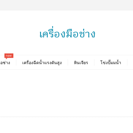
new
ือช่าง
เครื่องฉีดน้ำแรงดันสูง
หินเจียร
โข่งปั๊มมน้ำ