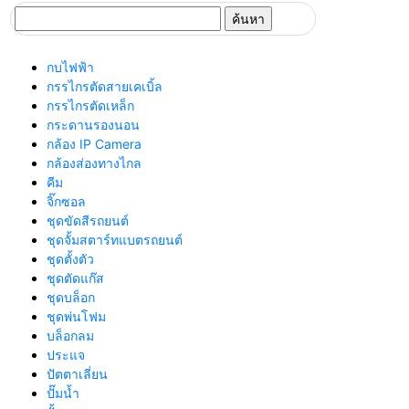
ค้นหา
สำหรับ:
กบไฟฟ้า
กรรไกรตัดสายเคเบิ้ล
กรรไกรตัดเหล็ก
กระดานรองนอน
กล้อง IP Camera
กล้องส่องทางไกล
คีม
จิ๊กซอล
ชุดขัดสีรถยนต์​
ชุดจั้มสตาร์ทแบตรถยนต์
ชุดตั้งตัว
ชุดตัดแก๊ส
ชุดบล็อก
ชุดพ่นโฟม
บล็อกลม
ประแจ
ปัตตาเลี่ยน
ปั๊มน้ำ