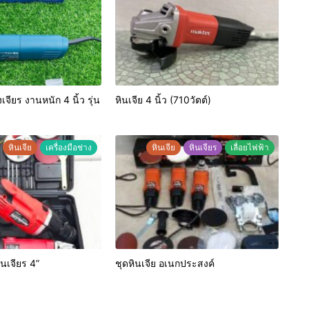
เจียร งานหนัก 4 นิ้ว รุ่น
หินเจีย 4 นิ้ว (710วัตต์)
หินเจีย
เครื่องมือช่าง
หินเจีย
หินเจียร
เลื่อยไฟฟ้า
นเจียร 4”
ชุดหินเจีย อเนกประสงค์