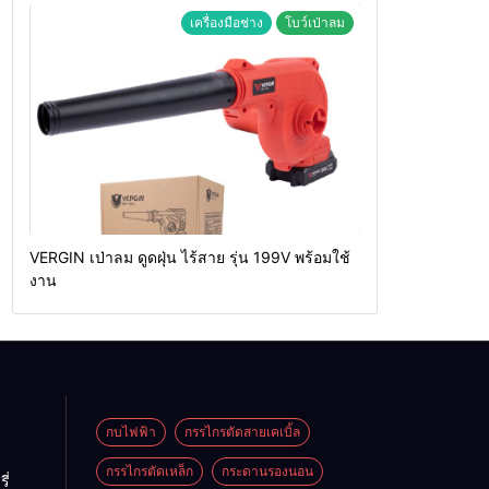
เครื่องมือช่าง
โบว์เป่าลม
VERGIN เป่าลม ดูดฝุ่น ไร้สาย รุ่น 199V พร้อมใช้
งาน
กบไฟฟ้า
กรรไกรตัดสายเคเบิ้ล
กรรไกรตัดเหล็ก
กระดานรองนอน
ี่