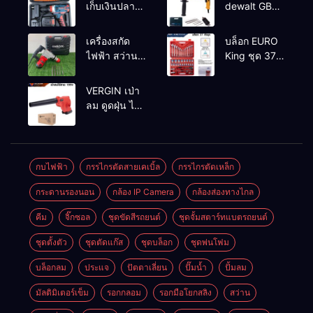
เก็บเงินปลาย
dewalt GBH
ทาง
2-26 รุ่น GBH
2-26 DFR ทุ่น
เครื่องสกัด
บล็อก EURO
ทองแดงแท้
ไฟฟ้า สว่าน
King ชุด 37
100%
สกัดไฟฟ้า
ตัว
MAKTEC รุ่น MT2926A
VERGIN เป่า
ลม ดูดฝุ่น ไร้
สาย รุ่น 199V
พร้อมใช้งาน
กบไฟฟ้า
กรรไกรตัดสายเคเบิ้ล
กรรไกรตัดเหล็ก
กระดานรองนอน
กล้อง IP Camera
กล้องส่องทางไกล
คีม
จิ๊กซอล
ชุดขัดสีรถยนต์​
ชุดจั้มสตาร์ทแบตรถยนต์
ชุดตั้งตัว
ชุดตัดแก๊ส
ชุดบล็อก
ชุดพ่นโฟม
บล็อกลม
ประแจ
ปัตตาเลี่ยน
ปั๊มน้ำ
ปั้มลม
มัลติมิเตอร์เข็ม
รอกกลอม
รอกมือโยกสลิง
สว่าน