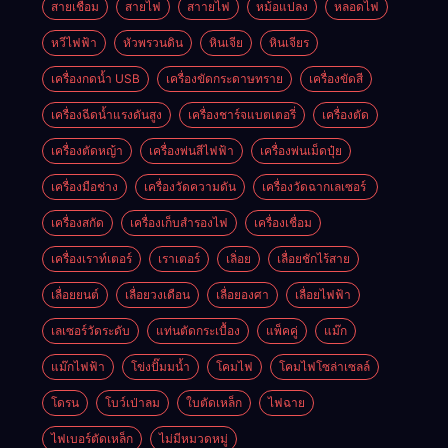
สายเชื่อม
สายไฟ
สาายไฟ
หม้อแปลง
หลอดไฟ
หวีไฟฟ้า
หัวพรวนดิน
หินเจีย
หินเจียร
เครื่องกดน้ำ USB
เครื่องขัดกระดาษทราย
เครื่องขัดสี
เครื่องฉีดน้ำแรงดันสูง
เครื่องชาร์จแบตเตอรี่
เครื่องตัด
เครื่องตัดหญ้า
เครื่องพ่นสีไฟฟ้า
เครื่องพ่นเม็ดปุ๋ย
เครื่องมือช่าง
เครื่องวัดความดัน
เครื่องวัดฉากเลเซอร์
เครื่องสกัด
เครื่องเก็บสํารองไฟ
เครื่องเชื่อม
เครื่องเราท์เตอร์
เราเตอร์
เลิ่อย
เลื่อยชักไร้สาย
เลื่อยยนต์
เลื่อยวงเดือน
เลื่อยองศา
เลื่อยไฟฟ้า
เลเซอร์วัดระดับ
แท่นตัดกระเบื้อง
แพ็คคู่
แม๊ก
แม๊กไฟฟ้า
โข่งปั๊มมน้ำ
โคมไฟ
โคมไฟโซล่าเซลล์
โดรน
โบว์เป่าลม
ใบตัดเหล็ก
ไฟฉาย
ไฟเบอร์ตัดเหล็ก
ไม่มีหมวดหมู่