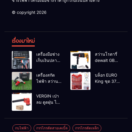
ช่างไฟฟ้า เครื่องมือช่างราคาถูก เก็บเงินปลายทาง
© copyright 2026
เรื่องมาใหม่
เครื่องมือช่าง
สว่านโรตารี่
เก็บเงินปลาย
dewalt GBH
ทาง
2-26 รุ่น GBH
2-26 DFR ทุ่น
เครื่องสกัด
บล็อก EURO
ทองแดงแท้
ไฟฟ้า สว่าน
King ชุด 37
100%
สกัดไฟฟ้า
ตัว
MAKTEC รุ่น MT2926A
VERGIN เป่า
ลม ดูดฝุ่น ไร้
สาย รุ่น 199V
พร้อมใช้งาน
กบไฟฟ้า
กรรไกรตัดสายเคเบิ้ล
กรรไกรตัดเหล็ก