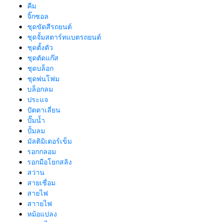
คีม
จิ๊กซอล
ชุดขัดสีรถยนต์​
ชุดจั้มสตาร์ทแบตรถยนต์
ชุดตั้งตัว
ชุดตัดแก๊ส
ชุดบล็อก
ชุดพ่นโฟม
บล็อกลม
ประแจ
ปัตตาเลี่ยน
ปั๊มน้ำ
ปั้มลม
มัลติมิเตอร์เข็ม
รอกกลอม
รอกมือโยกสลิง
สว่าน
สายเชื่อม
สายไฟ
สาายไฟ
หม้อแปลง