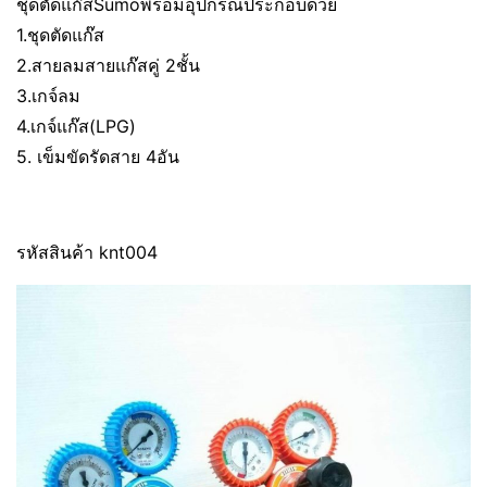
ชุดตัดแก๊ส​Sumoพร้อมอุปกรณ์​ประกอบด้วย
1.ชุดตัดแก๊ส
2.สายลมสายแก๊ส​คู่​ 2ชั้น
3.เกจ์ลม
4.เกจ์แก๊ส​(LPG)
5. เข็มขัดรัดสาย​ 4อัน
รหัสสินค้า knt004