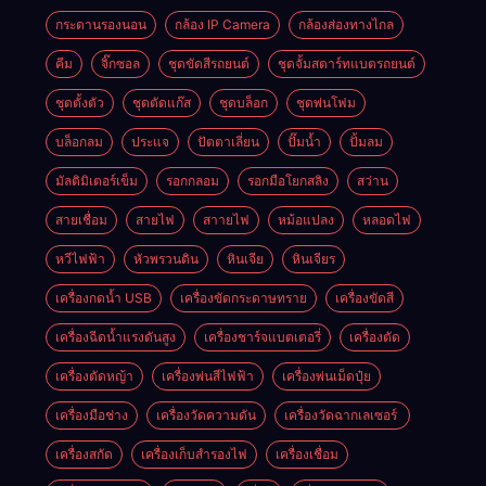
กระดานรองนอน
กล้อง IP Camera
กล้องส่องทางไกล
คีม
จิ๊กซอล
ชุดขัดสีรถยนต์​
ชุดจั้มสตาร์ทแบตรถยนต์
ชุดตั้งตัว
ชุดตัดแก๊ส
ชุดบล็อก
ชุดพ่นโฟม
บล็อกลม
ประแจ
ปัตตาเลี่ยน
ปั๊มน้ำ
ปั้มลม
มัลติมิเตอร์เข็ม
รอกกลอม
รอกมือโยกสลิง
สว่าน
สายเชื่อม
สายไฟ
สาายไฟ
หม้อแปลง
หลอดไฟ
หวีไฟฟ้า
หัวพรวนดิน
หินเจีย
หินเจียร
เครื่องกดน้ำ USB
เครื่องขัดกระดาษทราย
เครื่องขัดสี
เครื่องฉีดน้ำแรงดันสูง
เครื่องชาร์จแบตเตอรี่
เครื่องตัด
เครื่องตัดหญ้า
เครื่องพ่นสีไฟฟ้า
เครื่องพ่นเม็ดปุ๋ย
เครื่องมือช่าง
เครื่องวัดความดัน
เครื่องวัดฉากเลเซอร์
เครื่องสกัด
เครื่องเก็บสํารองไฟ
เครื่องเชื่อม