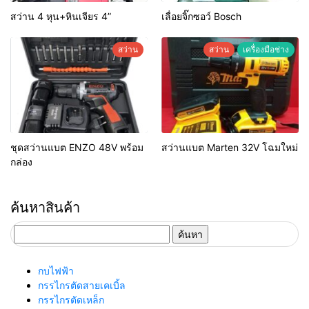
สว่าน 4 หุน+หินเจียร 4”
เลื่อยจิ๊กซอว์ Bosch
สว่าน
สว่าน
เครื่องมือช่าง
ชุดสว่านแบต ENZO 48V พร้อม
สว่านแบต Marten 32V โฉมใหม่
กล่อง
ค้นหาสินค้า
ค้นหา
สำหรับ:
กบไฟฟ้า
กรรไกรตัดสายเคเบิ้ล
กรรไกรตัดเหล็ก