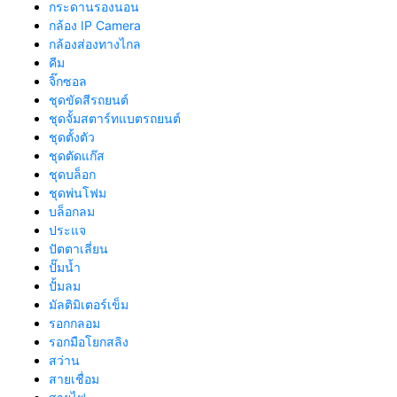
กระดานรองนอน
กล้อง IP Camera
กล้องส่องทางไกล
คีม
จิ๊กซอล
ชุดขัดสีรถยนต์​
ชุดจั้มสตาร์ทแบตรถยนต์
ชุดตั้งตัว
ชุดตัดแก๊ส
ชุดบล็อก
ชุดพ่นโฟม
บล็อกลม
ประแจ
ปัตตาเลี่ยน
ปั๊มน้ำ
ปั้มลม
มัลติมิเตอร์เข็ม
รอกกลอม
รอกมือโยกสลิง
สว่าน
สายเชื่อม