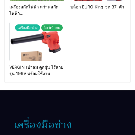
เครื่องสกัดไฟฟ้า สว่านสกัด
บล็อก EURO King ชุด 37 ตัว
ไฟฟ้า
MAKTEC รุ่น MT2926A
เครื่องมือช่าง
โบว์เป่าลม
VERGIN เป่าลม ดูดฝุ่น ไร้สาย
รุ่น 199V พร้อมใช้งาน