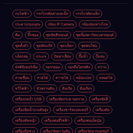
กบไฟฟ้า
กรรไกรตัดสายเคเบิ้ล
กรรไกรตัดเหล็ก
กระดานรองนอน
กล้อง IP Camera
กล้องส่องทางไกล
คีม
จิ๊กซอล
ชุดขัดสีรถยนต์​
ชุดจั้มสตาร์ทแบตรถยนต์
ชุดตั้งตัว
ชุดตัดแก๊ส
ชุดบล็อก
ชุดพ่นโฟม
บล็อกลม
ประแจ
ปัตตาเลี่ยน
ปั๊มน้ำ
ปั้มลม
มัลติมิเตอร์เข็ม
รอกกลอม
รอกมือโยกสลิง
สว่าน
สายเชื่อม
สายไฟ
สาายไฟ
หม้อแปลง
หลอดไฟ
หวีไฟฟ้า
หัวพรวนดิน
หินเจีย
หินเจียร
เครื่องกดน้ำ USB
เครื่องขัดกระดาษทราย
เครื่องขัดสี
เครื่องฉีดน้ำแรงดันสูง
เครื่องชาร์จแบตเตอรี่
เครื่องตัด
เครื่องตัดหญ้า
เครื่องพ่นสีไฟฟ้า
เครื่องพ่นเม็ดปุ๋ย
เครื่องมือช่าง
เครื่องวัดความดัน
เครื่องวัดฉากเลเซอร์