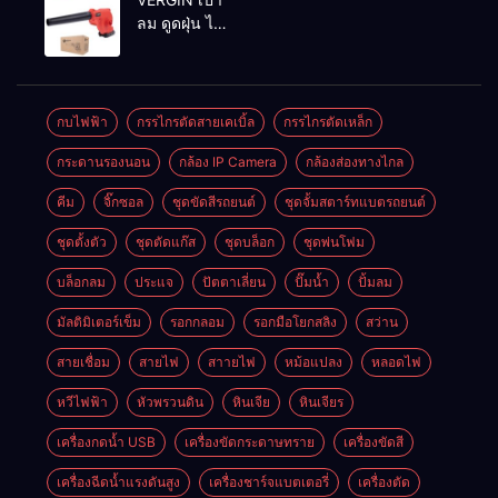
ลม ดูดฝุ่น ไร้
สาย รุ่น 199V
พร้อมใช้งาน
กบไฟฟ้า
กรรไกรตัดสายเคเบิ้ล
กรรไกรตัดเหล็ก
กระดานรองนอน
กล้อง IP Camera
กล้องส่องทางไกล
คีม
จิ๊กซอล
ชุดขัดสีรถยนต์​
ชุดจั้มสตาร์ทแบตรถยนต์
ชุดตั้งตัว
ชุดตัดแก๊ส
ชุดบล็อก
ชุดพ่นโฟม
บล็อกลม
ประแจ
ปัตตาเลี่ยน
ปั๊มน้ำ
ปั้มลม
มัลติมิเตอร์เข็ม
รอกกลอม
รอกมือโยกสลิง
สว่าน
สายเชื่อม
สายไฟ
สาายไฟ
หม้อแปลง
หลอดไฟ
หวีไฟฟ้า
หัวพรวนดิน
หินเจีย
หินเจียร
เครื่องกดน้ำ USB
เครื่องขัดกระดาษทราย
เครื่องขัดสี
เครื่องฉีดน้ำแรงดันสูง
เครื่องชาร์จแบตเตอรี่
เครื่องตัด