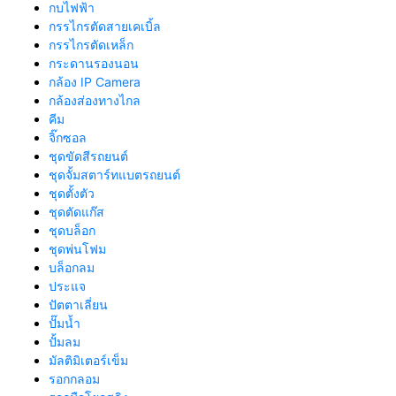
กบไฟฟ้า
กรรไกรตัดสายเคเบิ้ล
กรรไกรตัดเหล็ก
กระดานรองนอน
กล้อง IP Camera
กล้องส่องทางไกล
คีม
จิ๊กซอล
ชุดขัดสีรถยนต์​
ชุดจั้มสตาร์ทแบตรถยนต์
ชุดตั้งตัว
ชุดตัดแก๊ส
ชุดบล็อก
ชุดพ่นโฟม
บล็อกลม
ประแจ
ปัตตาเลี่ยน
ปั๊มน้ำ
ปั้มลม
มัลติมิเตอร์เข็ม
รอกกลอม