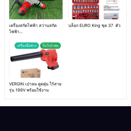
เครื่องสกัดไฟฟ้า สว่านสกัด
บล็อก EURO King ชุด 37 ตัว
ไฟฟ้า
MAKTEC รุ่น MT2926A
เครื่องมือช่าง
โบว์เป่าลม
VERGIN เป่าลม ดูดฝุ่น ไร้สาย
รุ่น 199V พร้อมใช้งาน