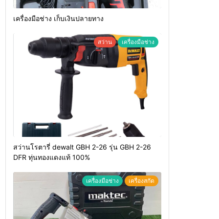
เครื่องมือช่าง เก็บเงินปลายทาง
สว่าน
เครื่องมือช่าง
สว่านโรตารี่ dewalt GBH 2-26 รุ่น GBH 2-26
DFR ทุ่นทองแดงแท้ 100%
เครื่องมือช่าง
เครื่องสกัด