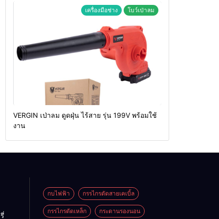
เครื่องมือช่าง
โบว์เป่าลม
VERGIN เป่าลม ดูดฝุ่น ไร้สาย รุ่น 199V พร้อมใช้
งาน
กบไฟฟ้า
กรรไกรตัดสายเคเบิ้ล
กรรไกรตัดเหล็ก
กระดานรองนอน
ี่