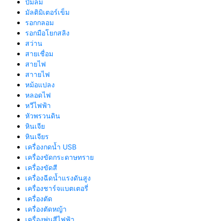
ปั้มลม
มัลติมิเตอร์เข็ม
รอกกลอม
รอกมือโยกสลิง
สว่าน
สายเชื่อม
สายไฟ
สาายไฟ
หม้อแปลง
หลอดไฟ
หวีไฟฟ้า
หัวพรวนดิน
หินเจีย
หินเจียร
เครื่องกดน้ำ USB
เครื่องขัดกระดาษทราย
เครื่องขัดสี
เครื่องฉีดน้ำแรงดันสูง
เครื่องชาร์จแบตเตอรี่
เครื่องตัด
เครื่องตัดหญ้า
เครื่องพ่นสีไฟฟ้า