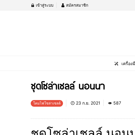
เข้าสู่ระบบ
สมัครสมาชิก
เครื่องม
ชุดโซล่าเชลล์ นอนนา
23 ก.ย. 2021
587
โคมไฟโซล่าเซลล์
ชุดโซล่าเชลล์ นอน