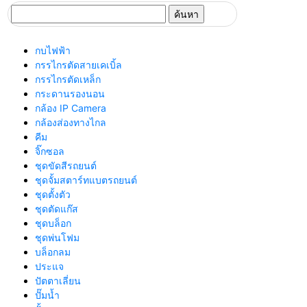
ค้นหา
สำหรับ:
กบไฟฟ้า
กรรไกรตัดสายเคเบิ้ล
กรรไกรตัดเหล็ก
กระดานรองนอน
กล้อง IP Camera
กล้องส่องทางไกล
คีม
จิ๊กซอล
ชุดขัดสีรถยนต์​
ชุดจั้มสตาร์ทแบตรถยนต์
ชุดตั้งตัว
ชุดตัดแก๊ส
ชุดบล็อก
ชุดพ่นโฟม
บล็อกลม
ประแจ
ปัตตาเลี่ยน
ปั๊มน้ำ