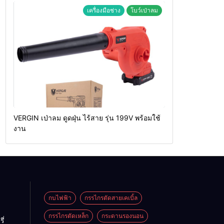
เครื่องมือช่าง
โบว์เป่าลม
VERGIN เป่าลม ดูดฝุ่น ไร้สาย รุ่น 199V พร้อมใช้
งาน
กบไฟฟ้า
กรรไกรตัดสายเคเบิ้ล
กรรไกรตัดเหล็ก
กระดานรองนอน
ี่