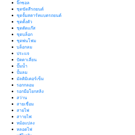
จิ๊กซอล
ชุดขัดสีรถยนต์​
ชุดจั้มสตาร์ทแบตรถยนต์
ชุดตั้งตัว
ชุดตัดแก๊ส
ชุดบล็อก
ชุดพ่นโฟม
บล็อกลม
ประแจ
ปัตตาเลี่ยน
ปั๊มน้ำ
ปั้มลม
มัลติมิเตอร์เข็ม
รอกกลอม
รอกมือโยกสลิง
สว่าน
สายเชื่อม
สายไฟ
สาายไฟ
หม้อแปลง
หลอดไฟ