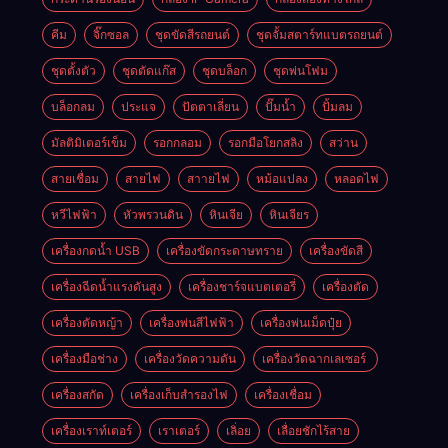
คีม
จิ๊กซอล
ชุดขัดสีรถยนต์​
ชุดจั้มสตาร์ทแบตรถยนต์
ชุดตั้งตัว
ชุดตัดแก๊ส
ชุดบล็อก
ชุดพ่นโฟม
บล็อกลม
ประแจ
ปัตตาเลี่ยน
ปั๊มน้ำ
ปั้มลม
มัลติมิเตอร์เข็ม
รอกกลอม
รอกมือโยกสลิง
สว่าน
สายเชื่อม
สายไฟ
สาายไฟ
หม้อแปลง
หลอดไฟ
หวีไฟฟ้า
หัวพรวนดิน
หินเจีย
หินเจียร
เครื่องกดน้ำ USB
เครื่องขัดกระดาษทราย
เครื่องขัดสี
เครื่องฉีดน้ำแรงดันสูง
เครื่องชาร์จแบตเตอรี่
เครื่องตัด
เครื่องตัดหญ้า
เครื่องพ่นสีไฟฟ้า
เครื่องพ่นเม็ดปุ๋ย
เครื่องมือช่าง
เครื่องวัดความดัน
เครื่องวัดฉากเลเซอร์
เครื่องสกัด
เครื่องเก็บสํารองไฟ
เครื่องเชื่อม
เครื่องเราท์เตอร์
เราเตอร์
เลิ่อย
เลื่อยชักไร้สาย