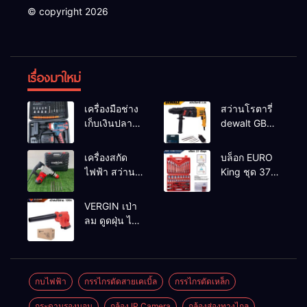
© copyright 2026
เรื่องมาใหม่
เครื่องมือช่าง
สว่านโรตารี่
เก็บเงินปลาย
dewalt GBH
ทาง
2-26 รุ่น GBH
2-26 DFR ทุ่น
เครื่องสกัด
บล็อก EURO
ทองแดงแท้
ไฟฟ้า สว่าน
King ชุด 37
100%
สกัดไฟฟ้า
ตัว
MAKTEC รุ่น MT2926A
VERGIN เป่า
ลม ดูดฝุ่น ไร้
สาย รุ่น 199V
พร้อมใช้งาน
กบไฟฟ้า
กรรไกรตัดสายเคเบิ้ล
กรรไกรตัดเหล็ก
กระดานรองนอน
กล้อง IP Camera
กล้องส่องทางไกล