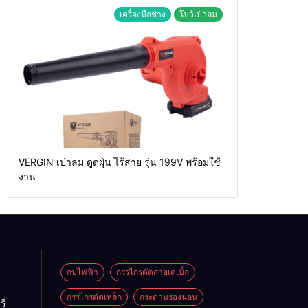
เครื่องมือช่าง
โบว์เป่าลม
VERGIN เป่าลม ดูดฝุ่น ไร้สาย รุ่น 199V พร้อมใช้
งาน
กบไฟฟ้า
กรรไกรตัดสายเคเบิ้ล
กรรไกรตัดเหล็ก
กระดานรองนอน
ี่