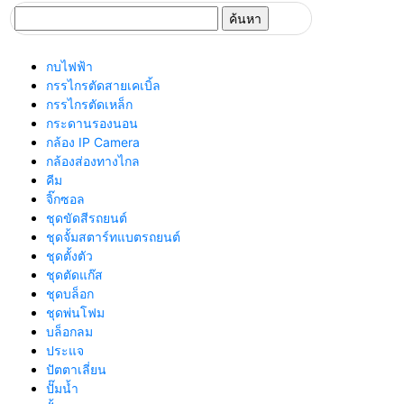
ค้นหา
สำหรับ:
กบไฟฟ้า
กรรไกรตัดสายเคเบิ้ล
กรรไกรตัดเหล็ก
กระดานรองนอน
กล้อง IP Camera
กล้องส่องทางไกล
คีม
จิ๊กซอล
ชุดขัดสีรถยนต์​
ชุดจั้มสตาร์ทแบตรถยนต์
ชุดตั้งตัว
ชุดตัดแก๊ส
ชุดบล็อก
ชุดพ่นโฟม
บล็อกลม
ประแจ
ปัตตาเลี่ยน
ปั๊มน้ำ