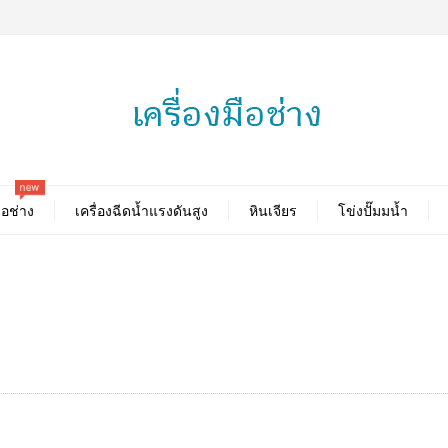
new
ือช่าง
เครื่องฉีดน้ำแรงดันสูง
หินเจียร
โข่งปั๊มมน้ำ