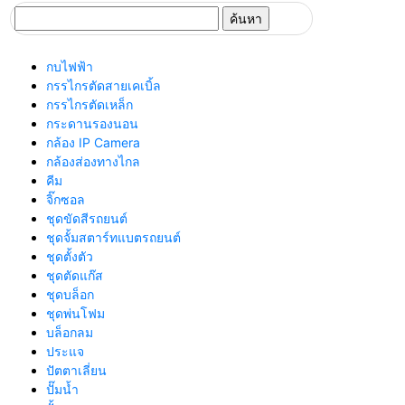
ค้นหา
สำหรับ:
กบไฟฟ้า
กรรไกรตัดสายเคเบิ้ล
กรรไกรตัดเหล็ก
กระดานรองนอน
กล้อง IP Camera
กล้องส่องทางไกล
คีม
จิ๊กซอล
ชุดขัดสีรถยนต์​
ชุดจั้มสตาร์ทแบตรถยนต์
ชุดตั้งตัว
ชุดตัดแก๊ส
ชุดบล็อก
ชุดพ่นโฟม
บล็อกลม
ประแจ
ปัตตาเลี่ยน
ปั๊มน้ำ