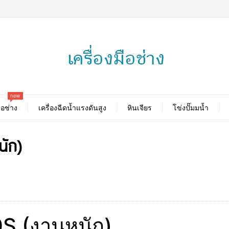
new
ือช่าง
เครื่องฉีดน้ำแรงดันสูง
หินเจียร
โข่งปั๊มมน้ำ
นัก)
20S (งานหนัก)