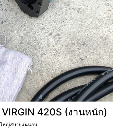
่อม VIRGIN 420S (งานหนัก)
นใหญ่สบายแน่นอน