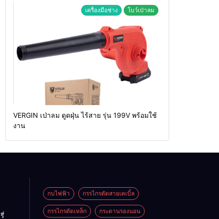
เครื่องมือช่าง
โบว์เป่าลม
VERGIN เป่าลม ดูดฝุ่น ไร้สาย รุ่น 199V พร้อมใช้
งาน
กบไฟฟ้า
กรรไกรตัดสายเคเบิ้ล
กรรไกรตัดเหล็ก
กระดานรองนอน
ี่