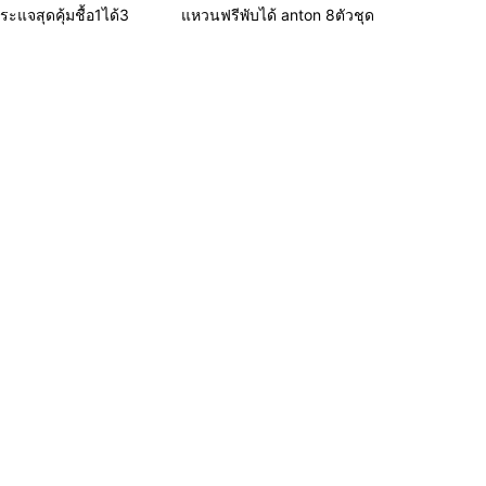
ะแจสุดคุ้มชื้อ1ได้3
แหวนฟรีพับได้ anton 8ตัวชุด