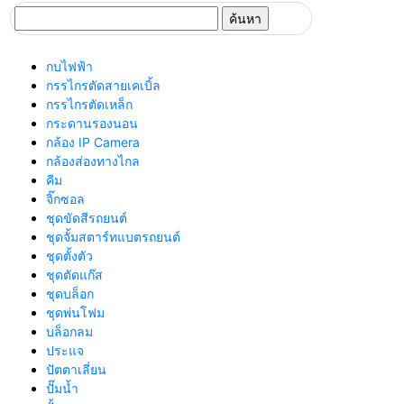
ค้นหา
สำหรับ:
กบไฟฟ้า
กรรไกรตัดสายเคเบิ้ล
กรรไกรตัดเหล็ก
กระดานรองนอน
กล้อง IP Camera
กล้องส่องทางไกล
คีม
จิ๊กซอล
ชุดขัดสีรถยนต์​
ชุดจั้มสตาร์ทแบตรถยนต์
ชุดตั้งตัว
ชุดตัดแก๊ส
ชุดบล็อก
ชุดพ่นโฟม
บล็อกลม
ประแจ
ปัตตาเลี่ยน
ปั๊มน้ำ