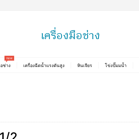
new
ือช่าง
เครื่องฉีดน้ำแรงดันสูง
หินเจียร
โข่งปั๊มมน้ำ
1/2