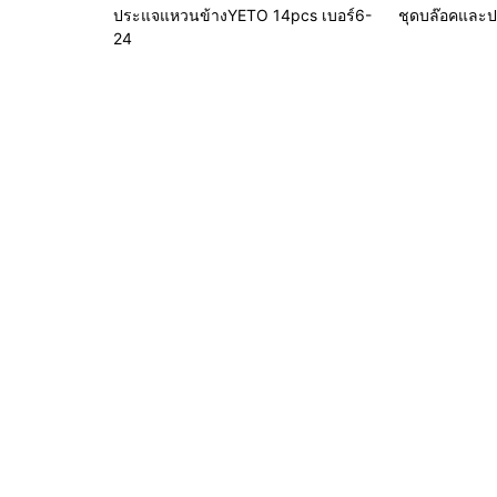
ประแจแหวนข้างYETO 14pcs เบอร์6-
ชุดบล๊อคและปร
24