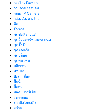
กรรไกรตัดเหล็ก
กระดานรองนอน
กล้อง IP Camera
กล้องส่องทางไกล
คีม
จิ๊กซอล
ชุดขัดสีรถยนต์​
ชุดจั้มสตาร์ทแบตรถยนต์
ชุดตั้งตัว
ชุดตัดแก๊ส
ชุดบล็อก
ชุดพ่นโฟม
บล็อกลม
ประแจ
ปัตตาเลี่ยน
ปั๊มน้ำ
ปั้มลม
มัลติมิเตอร์เข็ม
รอกกลอม
รอกมือโยกสลิง
สว่าน