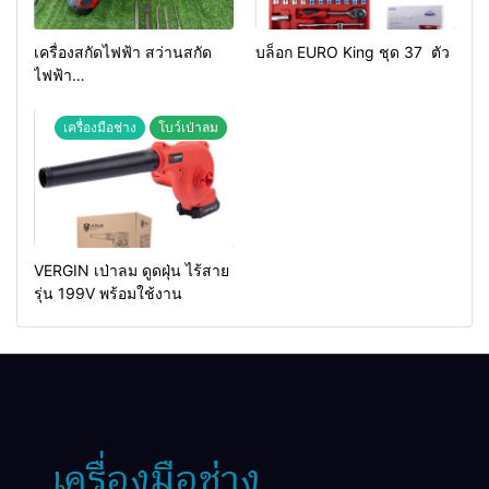
เครื่องสกัดไฟฟ้า สว่านสกัด
บล็อก EURO King ชุด 37 ตัว
ไฟฟ้า
MAKTEC รุ่น MT2926A
เครื่องมือช่าง
โบว์เป่าลม
VERGIN เป่าลม ดูดฝุ่น ไร้สาย
รุ่น 199V พร้อมใช้งาน