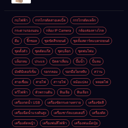
สาย รุ่น 199V
พร้อมใช้งาน
กบไฟฟ้า
กรรไกรตัดสายเคเบิ้ล
กรรไกรตัดเหล็ก
กระดานรองนอน
กล้อง IP Camera
กล้องส่องทางไกล
คีม
จิ๊กซอล
ชุดขัดสีรถยนต์​
ชุดจั้มสตาร์ทแบตรถยนต์
ชุดตั้งตัว
ชุดตัดแก๊ส
ชุดบล็อก
ชุดพ่นโฟม
บล็อกลม
ประแจ
ปัตตาเลี่ยน
ปั๊มน้ำ
ปั้มลม
มัลติมิเตอร์เข็ม
รอกกลอม
รอกมือโยกสลิง
สว่าน
สายเชื่อม
สายไฟ
สาายไฟ
หม้อแปลง
หลอดไฟ
หวีไฟฟ้า
หัวพรวนดิน
หินเจีย
หินเจียร
เครื่องกดน้ำ USB
เครื่องขัดกระดาษทราย
เครื่องขัดสี
เครื่องฉีดน้ำแรงดันสูง
เครื่องชาร์จแบตเตอรี่
เครื่องตัด
เครื่องตัดหญ้า
เครื่องพ่นสีไฟฟ้า
เครื่องพ่นเม็ดปุ๋ย