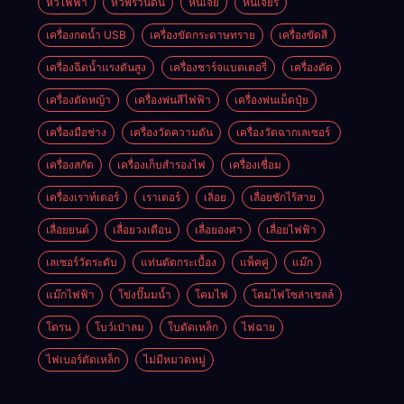
หวีไฟฟ้า
หัวพรวนดิน
หินเจีย
หินเจียร
เครื่องกดน้ำ USB
เครื่องขัดกระดาษทราย
เครื่องขัดสี
เครื่องฉีดน้ำแรงดันสูง
เครื่องชาร์จแบตเตอรี่
เครื่องตัด
เครื่องตัดหญ้า
เครื่องพ่นสีไฟฟ้า
เครื่องพ่นเม็ดปุ๋ย
เครื่องมือช่าง
เครื่องวัดความดัน
เครื่องวัดฉากเลเซอร์
เครื่องสกัด
เครื่องเก็บสํารองไฟ
เครื่องเชื่อม
เครื่องเราท์เตอร์
เราเตอร์
เลิ่อย
เลื่อยชักไร้สาย
เลื่อยยนต์
เลื่อยวงเดือน
เลื่อยองศา
เลื่อยไฟฟ้า
เลเซอร์วัดระดับ
แท่นตัดกระเบื้อง
แพ็คคู่
แม๊ก
แม๊กไฟฟ้า
โข่งปั๊มมน้ำ
โคมไฟ
โคมไฟโซล่าเซลล์
โดรน
โบว์เป่าลม
ใบตัดเหล็ก
ไฟฉาย
ไฟเบอร์ตัดเหล็ก
ไม่มีหมวดหมู่