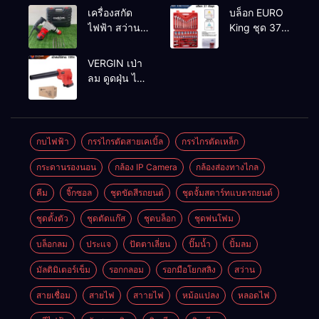
2-26 DFR ทุ่น
เครื่องสกัด
บล็อก EURO
ทองแดงแท้
ไฟฟ้า สว่าน
King ชุด 37
100%
สกัดไฟฟ้า
ตัว
MAKTEC รุ่น MT2926A
VERGIN เป่า
ลม ดูดฝุ่น ไร้
สาย รุ่น 199V
พร้อมใช้งาน
กบไฟฟ้า
กรรไกรตัดสายเคเบิ้ล
กรรไกรตัดเหล็ก
กระดานรองนอน
กล้อง IP Camera
กล้องส่องทางไกล
คีม
จิ๊กซอล
ชุดขัดสีรถยนต์​
ชุดจั้มสตาร์ทแบตรถยนต์
ชุดตั้งตัว
ชุดตัดแก๊ส
ชุดบล็อก
ชุดพ่นโฟม
บล็อกลม
ประแจ
ปัตตาเลี่ยน
ปั๊มน้ำ
ปั้มลม
มัลติมิเตอร์เข็ม
รอกกลอม
รอกมือโยกสลิง
สว่าน
สายเชื่อม
สายไฟ
สาายไฟ
หม้อแปลง
หลอดไฟ