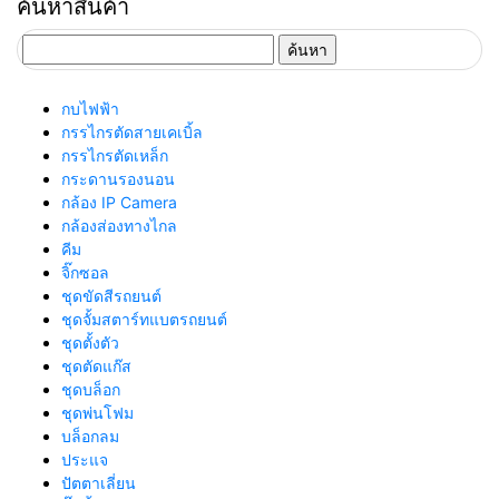
ค้นหาสินค้า
ค้นหา
สำหรับ:
กบไฟฟ้า
กรรไกรตัดสายเคเบิ้ล
กรรไกรตัดเหล็ก
กระดานรองนอน
กล้อง IP Camera
กล้องส่องทางไกล
คีม
จิ๊กซอล
ชุดขัดสีรถยนต์​
ชุดจั้มสตาร์ทแบตรถยนต์
ชุดตั้งตัว
ชุดตัดแก๊ส
ชุดบล็อก
ชุดพ่นโฟม
บล็อกลม
ประแจ
ปัตตาเลี่ยน