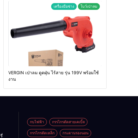
เครื่องมือช่าง
โบว์เป่าลม
VERGIN เป่าลม ดูดฝุ่น ไร้สาย รุ่น 199V พร้อมใช้
งาน
กบไฟฟ้า
กรรไกรตัดสายเคเบิ้ล
กรรไกรตัดเหล็ก
กระดานรองนอน
ี่