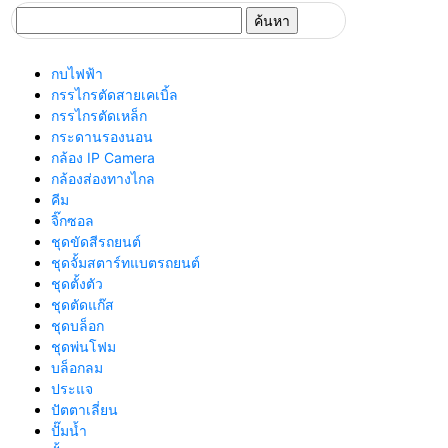
ค้นหา
สำหรับ:
กบไฟฟ้า
กรรไกรตัดสายเคเบิ้ล
กรรไกรตัดเหล็ก
กระดานรองนอน
กล้อง IP Camera
กล้องส่องทางไกล
คีม
จิ๊กซอล
ชุดขัดสีรถยนต์​
ชุดจั้มสตาร์ทแบตรถยนต์
ชุดตั้งตัว
ชุดตัดแก๊ส
ชุดบล็อก
ชุดพ่นโฟม
บล็อกลม
ประแจ
ปัตตาเลี่ยน
ปั๊มน้ำ