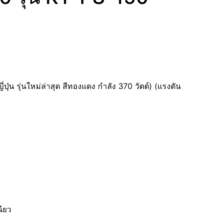
่ปุ่น รุ่นใหม่ล่าสุด สีทองแดง กำลัง 370 วัตต์) (แรงดัน
ียว