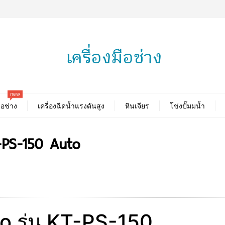
new
ือช่าง
เครื่องฉีดน้ำแรงดันสูง
หินเจียร
โข่งปั๊มมน้ำ
KT-PS-150 Auto
nto รุ่น KT-PS-150