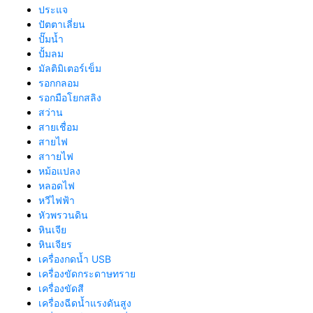
ประแจ
ปัตตาเลี่ยน
ปั๊มน้ำ
ปั้มลม
มัลติมิเตอร์เข็ม
รอกกลอม
รอกมือโยกสลิง
สว่าน
สายเชื่อม
สายไฟ
สาายไฟ
หม้อแปลง
หลอดไฟ
หวีไฟฟ้า
หัวพรวนดิน
หินเจีย
หินเจียร
เครื่องกดน้ำ USB
เครื่องขัดกระดาษทราย
เครื่องขัดสี
เครื่องฉีดน้ำแรงดันสูง