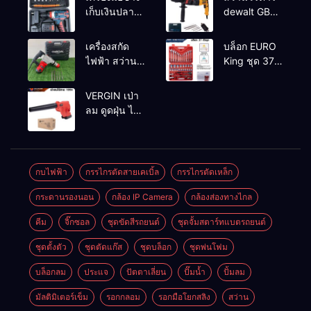
เก็บเงินปลาย
dewalt GBH
ทาง
2-26 รุ่น GBH
2-26 DFR ทุ่น
เครื่องสกัด
บล็อก EURO
ทองแดงแท้
ไฟฟ้า สว่าน
King ชุด 37
100%
สกัดไฟฟ้า
ตัว
MAKTEC รุ่น MT2926A
VERGIN เป่า
ลม ดูดฝุ่น ไร้
สาย รุ่น 199V
พร้อมใช้งาน
กบไฟฟ้า
กรรไกรตัดสายเคเบิ้ล
กรรไกรตัดเหล็ก
กระดานรองนอน
กล้อง IP Camera
กล้องส่องทางไกล
คีม
จิ๊กซอล
ชุดขัดสีรถยนต์​
ชุดจั้มสตาร์ทแบตรถยนต์
ชุดตั้งตัว
ชุดตัดแก๊ส
ชุดบล็อก
ชุดพ่นโฟม
บล็อกลม
ประแจ
ปัตตาเลี่ยน
ปั๊มน้ำ
ปั้มลม
มัลติมิเตอร์เข็ม
รอกกลอม
รอกมือโยกสลิง
สว่าน