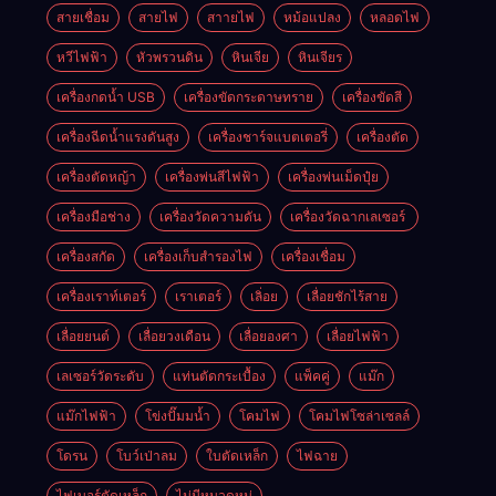
สายเชื่อม
สายไฟ
สาายไฟ
หม้อแปลง
หลอดไฟ
หวีไฟฟ้า
หัวพรวนดิน
หินเจีย
หินเจียร
เครื่องกดน้ำ USB
เครื่องขัดกระดาษทราย
เครื่องขัดสี
เครื่องฉีดน้ำแรงดันสูง
เครื่องชาร์จแบตเตอรี่
เครื่องตัด
เครื่องตัดหญ้า
เครื่องพ่นสีไฟฟ้า
เครื่องพ่นเม็ดปุ๋ย
เครื่องมือช่าง
เครื่องวัดความดัน
เครื่องวัดฉากเลเซอร์
เครื่องสกัด
เครื่องเก็บสํารองไฟ
เครื่องเชื่อม
เครื่องเราท์เตอร์
เราเตอร์
เลิ่อย
เลื่อยชักไร้สาย
เลื่อยยนต์
เลื่อยวงเดือน
เลื่อยองศา
เลื่อยไฟฟ้า
เลเซอร์วัดระดับ
แท่นตัดกระเบื้อง
แพ็คคู่
แม๊ก
แม๊กไฟฟ้า
โข่งปั๊มมน้ำ
โคมไฟ
โคมไฟโซล่าเซลล์
โดรน
โบว์เป่าลม
ใบตัดเหล็ก
ไฟฉาย
ไฟเบอร์ตัดเหล็ก
ไม่มีหมวดหมู่