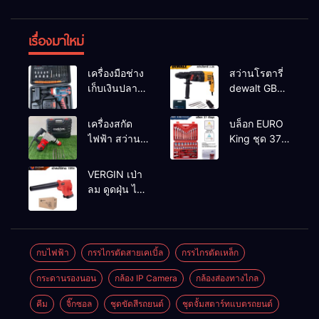
เรื่องมาใหม่
เครื่องมือช่าง
สว่านโรตารี่
เก็บเงินปลาย
dewalt GBH
ทาง
2-26 รุ่น GBH
2-26 DFR ทุ่น
เครื่องสกัด
บล็อก EURO
ทองแดงแท้
ไฟฟ้า สว่าน
King ชุด 37
100%
สกัดไฟฟ้า
ตัว
MAKTEC รุ่น MT2926A
VERGIN เป่า
ลม ดูดฝุ่น ไร้
สาย รุ่น 199V
พร้อมใช้งาน
กบไฟฟ้า
กรรไกรตัดสายเคเบิ้ล
กรรไกรตัดเหล็ก
กระดานรองนอน
กล้อง IP Camera
กล้องส่องทางไกล
คีม
จิ๊กซอล
ชุดขัดสีรถยนต์​
ชุดจั้มสตาร์ทแบตรถยนต์