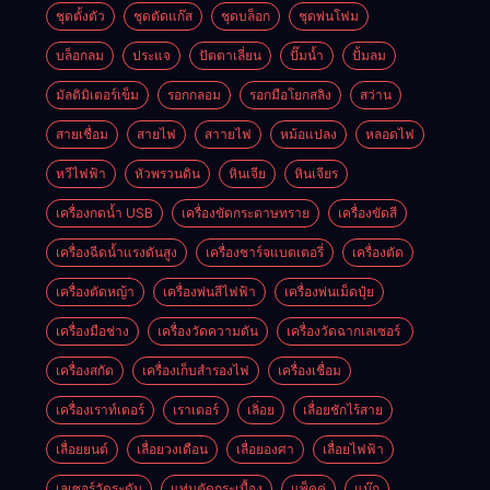
ชุดตั้งตัว
ชุดตัดแก๊ส
ชุดบล็อก
ชุดพ่นโฟม
บล็อกลม
ประแจ
ปัตตาเลี่ยน
ปั๊มน้ำ
ปั้มลม
มัลติมิเตอร์เข็ม
รอกกลอม
รอกมือโยกสลิง
สว่าน
สายเชื่อม
สายไฟ
สาายไฟ
หม้อแปลง
หลอดไฟ
หวีไฟฟ้า
หัวพรวนดิน
หินเจีย
หินเจียร
เครื่องกดน้ำ USB
เครื่องขัดกระดาษทราย
เครื่องขัดสี
เครื่องฉีดน้ำแรงดันสูง
เครื่องชาร์จแบตเตอรี่
เครื่องตัด
เครื่องตัดหญ้า
เครื่องพ่นสีไฟฟ้า
เครื่องพ่นเม็ดปุ๋ย
เครื่องมือช่าง
เครื่องวัดความดัน
เครื่องวัดฉากเลเซอร์
เครื่องสกัด
เครื่องเก็บสํารองไฟ
เครื่องเชื่อม
เครื่องเราท์เตอร์
เราเตอร์
เลิ่อย
เลื่อยชักไร้สาย
เลื่อยยนต์
เลื่อยวงเดือน
เลื่อยองศา
เลื่อยไฟฟ้า
เลเซอร์วัดระดับ
แท่นตัดกระเบื้อง
แพ็คคู่
แม๊ก