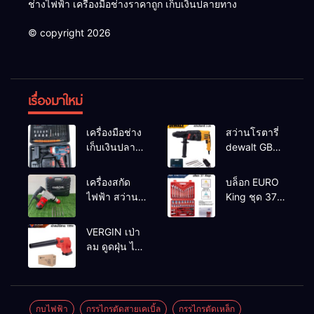
ช่างไฟฟ้า เครื่องมือช่างราคาถูก เก็บเงินปลายทาง
© copyright 2026
เรื่องมาใหม่
เครื่องมือช่าง
สว่านโรตารี่
เก็บเงินปลาย
dewalt GBH
ทาง
2-26 รุ่น GBH
2-26 DFR ทุ่น
เครื่องสกัด
บล็อก EURO
ทองแดงแท้
ไฟฟ้า สว่าน
King ชุด 37
100%
สกัดไฟฟ้า
ตัว
MAKTEC รุ่น MT2926A
VERGIN เป่า
ลม ดูดฝุ่น ไร้
สาย รุ่น 199V
พร้อมใช้งาน
กบไฟฟ้า
กรรไกรตัดสายเคเบิ้ล
กรรไกรตัดเหล็ก