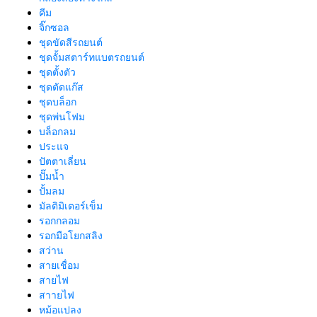
คีม
จิ๊กซอล
ชุดขัดสีรถยนต์​
ชุดจั้มสตาร์ทแบตรถยนต์
ชุดตั้งตัว
ชุดตัดแก๊ส
ชุดบล็อก
ชุดพ่นโฟม
บล็อกลม
ประแจ
ปัตตาเลี่ยน
ปั๊มน้ำ
ปั้มลม
มัลติมิเตอร์เข็ม
รอกกลอม
รอกมือโยกสลิง
สว่าน
สายเชื่อม
สายไฟ
สาายไฟ
หม้อแปลง