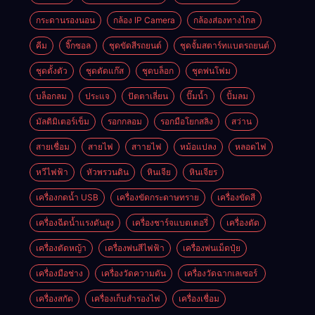
กระดานรองนอน
กล้อง IP Camera
กล้องส่องทางไกล
คีม
จิ๊กซอล
ชุดขัดสีรถยนต์​
ชุดจั้มสตาร์ทแบตรถยนต์
ชุดตั้งตัว
ชุดตัดแก๊ส
ชุดบล็อก
ชุดพ่นโฟม
บล็อกลม
ประแจ
ปัตตาเลี่ยน
ปั๊มน้ำ
ปั้มลม
มัลติมิเตอร์เข็ม
รอกกลอม
รอกมือโยกสลิง
สว่าน
สายเชื่อม
สายไฟ
สาายไฟ
หม้อแปลง
หลอดไฟ
หวีไฟฟ้า
หัวพรวนดิน
หินเจีย
หินเจียร
เครื่องกดน้ำ USB
เครื่องขัดกระดาษทราย
เครื่องขัดสี
เครื่องฉีดน้ำแรงดันสูง
เครื่องชาร์จแบตเตอรี่
เครื่องตัด
เครื่องตัดหญ้า
เครื่องพ่นสีไฟฟ้า
เครื่องพ่นเม็ดปุ๋ย
เครื่องมือช่าง
เครื่องวัดความดัน
เครื่องวัดฉากเลเซอร์
เครื่องสกัด
เครื่องเก็บสํารองไฟ
เครื่องเชื่อม