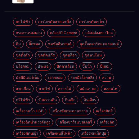
สาย รุ่น 199V
พร้อมใช้งาน
กบไฟฟ้า
กรรไกรตัดสายเคเบิ้ล
กรรไกรตัดเหล็ก
กระดานรองนอน
กล้อง IP Camera
กล้องส่องทางไกล
คีม
จิ๊กซอล
ชุดขัดสีรถยนต์​
ชุดจั้มสตาร์ทแบตรถยนต์
ชุดตั้งตัว
ชุดตัดแก๊ส
ชุดบล็อก
ชุดพ่นโฟม
บล็อกลม
ประแจ
ปัตตาเลี่ยน
ปั๊มน้ำ
ปั้มลม
มัลติมิเตอร์เข็ม
รอกกลอม
รอกมือโยกสลิง
สว่าน
สายเชื่อม
สายไฟ
สาายไฟ
หม้อแปลง
หลอดไฟ
หวีไฟฟ้า
หัวพรวนดิน
หินเจีย
หินเจียร
เครื่องกดน้ำ USB
เครื่องขัดกระดาษทราย
เครื่องขัดสี
เครื่องฉีดน้ำแรงดันสูง
เครื่องชาร์จแบตเตอรี่
เครื่องตัด
เครื่องตัดหญ้า
เครื่องพ่นสีไฟฟ้า
เครื่องพ่นเม็ดปุ๋ย