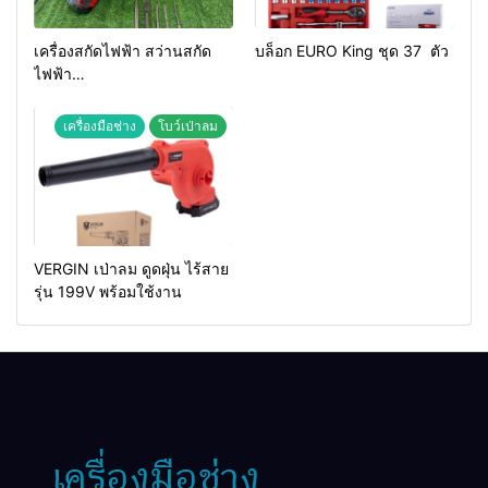
เครื่องสกัดไฟฟ้า สว่านสกัด
บล็อก EURO King ชุด 37 ตัว
ไฟฟ้า
MAKTEC รุ่น MT2926A
เครื่องมือช่าง
โบว์เป่าลม
VERGIN เป่าลม ดูดฝุ่น ไร้สาย
รุ่น 199V พร้อมใช้งาน