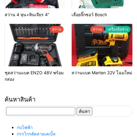
สว่าน 4 หุน+หินเจียร 4”
เลื่อยจิ๊กซอว์ Bosch
สว่าน
สว่าน
เครื่องมือช่าง
ชุดสว่านแบต ENZO 48V พร้อม
สว่านแบต Marten 32V โฉมใหม่
กล่อง
ค้นหาสินค้า
ค้นหา
สำหรับ:
กบไฟฟ้า
กรรไกรตัดสายเคเบิ้ล