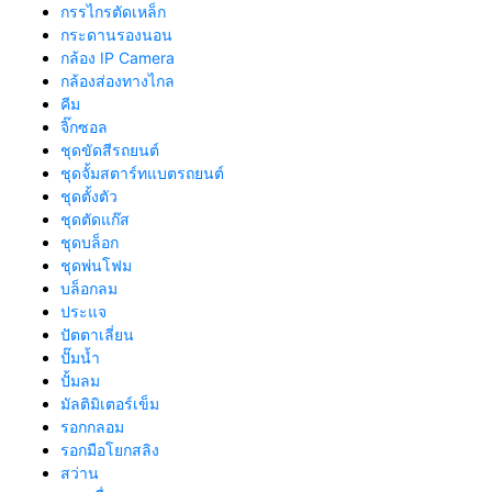
กรรไกรตัดเหล็ก
กระดานรองนอน
กล้อง IP Camera
กล้องส่องทางไกล
คีม
จิ๊กซอล
ชุดขัดสีรถยนต์​
ชุดจั้มสตาร์ทแบตรถยนต์
ชุดตั้งตัว
ชุดตัดแก๊ส
ชุดบล็อก
ชุดพ่นโฟม
บล็อกลม
ประแจ
ปัตตาเลี่ยน
ปั๊มน้ำ
ปั้มลม
มัลติมิเตอร์เข็ม
รอกกลอม
รอกมือโยกสลิง
สว่าน