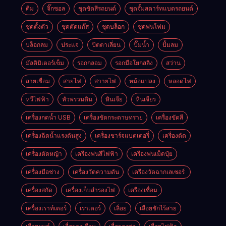
คีม
จิ๊กซอล
ชุดขัดสีรถยนต์​
ชุดจั้มสตาร์ทแบตรถยนต์
ชุดตั้งตัว
ชุดตัดแก๊ส
ชุดบล็อก
ชุดพ่นโฟม
บล็อกลม
ประแจ
ปัตตาเลี่ยน
ปั๊มน้ำ
ปั้มลม
มัลติมิเตอร์เข็ม
รอกกลอม
รอกมือโยกสลิง
สว่าน
สายเชื่อม
สายไฟ
สาายไฟ
หม้อแปลง
หลอดไฟ
หวีไฟฟ้า
หัวพรวนดิน
หินเจีย
หินเจียร
เครื่องกดน้ำ USB
เครื่องขัดกระดาษทราย
เครื่องขัดสี
เครื่องฉีดน้ำแรงดันสูง
เครื่องชาร์จแบตเตอรี่
เครื่องตัด
เครื่องตัดหญ้า
เครื่องพ่นสีไฟฟ้า
เครื่องพ่นเม็ดปุ๋ย
เครื่องมือช่าง
เครื่องวัดความดัน
เครื่องวัดฉากเลเซอร์
เครื่องสกัด
เครื่องเก็บสํารองไฟ
เครื่องเชื่อม
เครื่องเราท์เตอร์
เราเตอร์
เลิ่อย
เลื่อยชักไร้สาย