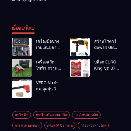
เรื่องมาใหม่
เครื่องมือช่าง
สว่านโรตารี่
เก็บเงินปลาย
dewalt GBH
ทาง
2-26 รุ่น GBH
2-26 DFR ทุ่น
เครื่องสกัด
บล็อก EURO
ทองแดงแท้
ไฟฟ้า สว่าน
King ชุด 37
100%
สกัดไฟฟ้า
ตัว
MAKTEC รุ่น MT2926A
VERGIN เป่า
ลม ดูดฝุ่น ไร้
สาย รุ่น 199V
พร้อมใช้งาน
กบไฟฟ้า
กรรไกรตัดสายเคเบิ้ล
กรรไกรตัดเหล็ก
กระดานรองนอน
กล้อง IP Camera
กล้องส่องทางไกล