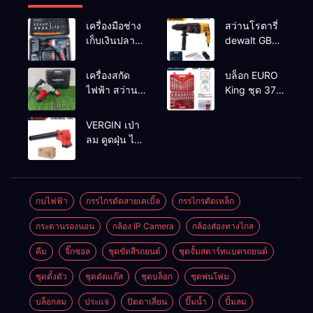
เครื่องมือช่าง
สว่านโรตารี่
เก็บเงินปลาย
dewalt GBH
ทาง
2-26 รุ่น GBH
2-26 DFR ทุ่น
เครื่องสกัด
บล็อก EURO
ทองแดงแท้
ไฟฟ้า สว่าน
King ชุด 37
100%
สกัดไฟฟ้า
ตัว
MAKTEC รุ่น MT2926A
VERGIN เป่า
ลม ดูดฝุ่น ไร้
สาย รุ่น 199V
พร้อมใช้งาน
กบไฟฟ้า
กรรไกรตัดสายเคเบิ้ล
กรรไกรตัดเหล็ก
กระดานรองนอน
กล้อง IP Camera
กล้องส่องทางไกล
คีม
จิ๊กซอล
ชุดขัดสีรถยนต์​
ชุดจั้มสตาร์ทแบตรถยนต์
ชุดตั้งตัว
ชุดตัดแก๊ส
ชุดบล็อก
ชุดพ่นโฟม
บล็อกลม
ประแจ
ปัตตาเลี่ยน
ปั๊มน้ำ
ปั้มลม