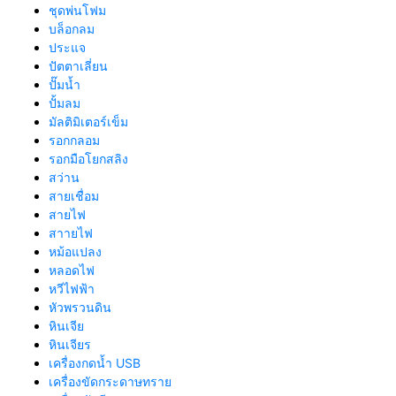
ชุดพ่นโฟม
บล็อกลม
ประแจ
ปัตตาเลี่ยน
ปั๊มน้ำ
ปั้มลม
มัลติมิเตอร์เข็ม
รอกกลอม
รอกมือโยกสลิง
สว่าน
สายเชื่อม
สายไฟ
สาายไฟ
หม้อแปลง
หลอดไฟ
หวีไฟฟ้า
หัวพรวนดิน
หินเจีย
หินเจียร
เครื่องกดน้ำ USB
เครื่องขัดกระดาษทราย