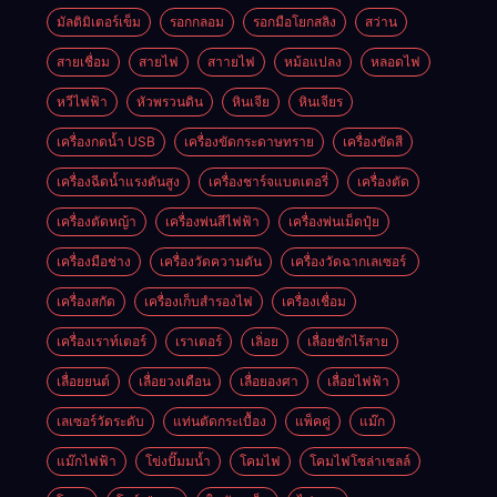
มัลติมิเตอร์เข็ม
รอกกลอม
รอกมือโยกสลิง
สว่าน
สายเชื่อม
สายไฟ
สาายไฟ
หม้อแปลง
หลอดไฟ
หวีไฟฟ้า
หัวพรวนดิน
หินเจีย
หินเจียร
เครื่องกดน้ำ USB
เครื่องขัดกระดาษทราย
เครื่องขัดสี
เครื่องฉีดน้ำแรงดันสูง
เครื่องชาร์จแบตเตอรี่
เครื่องตัด
เครื่องตัดหญ้า
เครื่องพ่นสีไฟฟ้า
เครื่องพ่นเม็ดปุ๋ย
เครื่องมือช่าง
เครื่องวัดความดัน
เครื่องวัดฉากเลเซอร์
เครื่องสกัด
เครื่องเก็บสํารองไฟ
เครื่องเชื่อม
เครื่องเราท์เตอร์
เราเตอร์
เลิ่อย
เลื่อยชักไร้สาย
เลื่อยยนต์
เลื่อยวงเดือน
เลื่อยองศา
เลื่อยไฟฟ้า
เลเซอร์วัดระดับ
แท่นตัดกระเบื้อง
แพ็คคู่
แม๊ก
แม๊กไฟฟ้า
โข่งปั๊มมน้ำ
โคมไฟ
โคมไฟโซล่าเซลล์