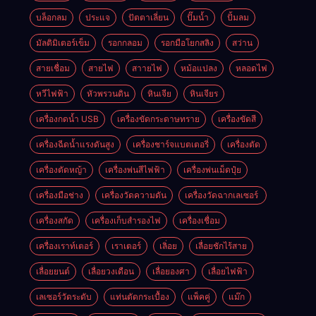
บล็อกลม
ประแจ
ปัตตาเลี่ยน
ปั๊มน้ำ
ปั้มลม
มัลติมิเตอร์เข็ม
รอกกลอม
รอกมือโยกสลิง
สว่าน
สายเชื่อม
สายไฟ
สาายไฟ
หม้อแปลง
หลอดไฟ
หวีไฟฟ้า
หัวพรวนดิน
หินเจีย
หินเจียร
เครื่องกดน้ำ USB
เครื่องขัดกระดาษทราย
เครื่องขัดสี
เครื่องฉีดน้ำแรงดันสูง
เครื่องชาร์จแบตเตอรี่
เครื่องตัด
เครื่องตัดหญ้า
เครื่องพ่นสีไฟฟ้า
เครื่องพ่นเม็ดปุ๋ย
เครื่องมือช่าง
เครื่องวัดความดัน
เครื่องวัดฉากเลเซอร์
เครื่องสกัด
เครื่องเก็บสํารองไฟ
เครื่องเชื่อม
เครื่องเราท์เตอร์
เราเตอร์
เลิ่อย
เลื่อยชักไร้สาย
เลื่อยยนต์
เลื่อยวงเดือน
เลื่อยองศา
เลื่อยไฟฟ้า
เลเซอร์วัดระดับ
แท่นตัดกระเบื้อง
แพ็คคู่
แม๊ก