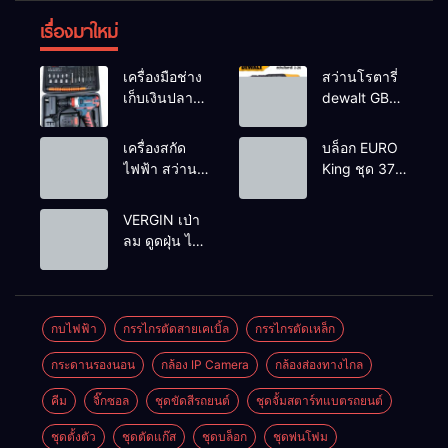
เรื่องมาใหม่
เครื่องมือช่าง
สว่านโรตารี่
เก็บเงินปลาย
dewalt GBH
ทาง
2-26 รุ่น GBH
2-26 DFR ทุ่น
เครื่องสกัด
บล็อก EURO
ทองแดงแท้
ไฟฟ้า สว่าน
King ชุด 37
100%
สกัดไฟฟ้า
ตัว
MAKTEC รุ่น MT2926A
VERGIN เป่า
ลม ดูดฝุ่น ไร้
สาย รุ่น 199V
พร้อมใช้งาน
กบไฟฟ้า
กรรไกรตัดสายเคเบิ้ล
กรรไกรตัดเหล็ก
กระดานรองนอน
กล้อง IP Camera
กล้องส่องทางไกล
คีม
จิ๊กซอล
ชุดขัดสีรถยนต์​
ชุดจั้มสตาร์ทแบตรถยนต์
ชุดตั้งตัว
ชุดตัดแก๊ส
ชุดบล็อก
ชุดพ่นโฟม