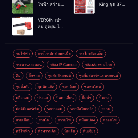
ทองแดงแท้
ไฟฟ้า สว่าน
King ชุด 37
100%
สกัดไฟฟ้า
ตัว
MAKTEC รุ่น MT2926A
VERGIN เป่า
ลม ดูดฝุ่น ไร้
สาย รุ่น 199V
พร้อมใช้งาน
กบไฟฟ้า
กรรไกรตัดสายเคเบิ้ล
กรรไกรตัดเหล็ก
กระดานรองนอน
กล้อง IP Camera
กล้องส่องทางไกล
คีม
จิ๊กซอล
ชุดขัดสีรถยนต์​
ชุดจั้มสตาร์ทแบตรถยนต์
ชุดตั้งตัว
ชุดตัดแก๊ส
ชุดบล็อก
ชุดพ่นโฟม
บล็อกลม
ประแจ
ปัตตาเลี่ยน
ปั๊มน้ำ
ปั้มลม
มัลติมิเตอร์เข็ม
รอกกลอม
รอกมือโยกสลิง
สว่าน
สายเชื่อม
สายไฟ
สาายไฟ
หม้อแปลง
หลอดไฟ
หวีไฟฟ้า
หัวพรวนดิน
หินเจีย
หินเจียร