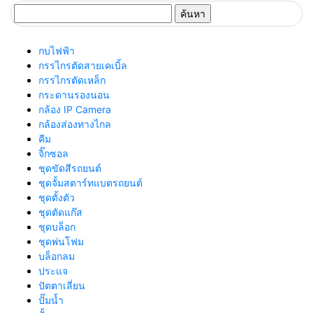
ค้นหา
สำหรับ:
กบไฟฟ้า
กรรไกรตัดสายเคเบิ้ล
กรรไกรตัดเหล็ก
กระดานรองนอน
กล้อง IP Camera
กล้องส่องทางไกล
คีม
จิ๊กซอล
ชุดขัดสีรถยนต์​
ชุดจั้มสตาร์ทแบตรถยนต์
ชุดตั้งตัว
ชุดตัดแก๊ส
ชุดบล็อก
ชุดพ่นโฟม
บล็อกลม
ประแจ
ปัตตาเลี่ยน
ปั๊มน้ำ