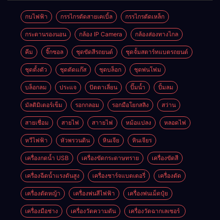
กบไฟฟ้า
กรรไกรตัดสายเคเบิ้ล
กรรไกรตัดเหล็ก
กระดานรองนอน
กล้อง IP Camera
กล้องส่องทางไกล
คีม
จิ๊กซอล
ชุดขัดสีรถยนต์​
ชุดจั้มสตาร์ทแบตรถยนต์
ชุดตั้งตัว
ชุดตัดแก๊ส
ชุดบล็อก
ชุดพ่นโฟม
บล็อกลม
ประแจ
ปัตตาเลี่ยน
ปั๊มน้ำ
ปั้มลม
มัลติมิเตอร์เข็ม
รอกกลอม
รอกมือโยกสลิง
สว่าน
สายเชื่อม
สายไฟ
สาายไฟ
หม้อแปลง
หลอดไฟ
หวีไฟฟ้า
หัวพรวนดิน
หินเจีย
หินเจียร
เครื่องกดน้ำ USB
เครื่องขัดกระดาษทราย
เครื่องขัดสี
เครื่องฉีดน้ำแรงดันสูง
เครื่องชาร์จแบตเตอรี่
เครื่องตัด
เครื่องตัดหญ้า
เครื่องพ่นสีไฟฟ้า
เครื่องพ่นเม็ดปุ๋ย
เครื่องมือช่าง
เครื่องวัดความดัน
เครื่องวัดฉากเลเซอร์