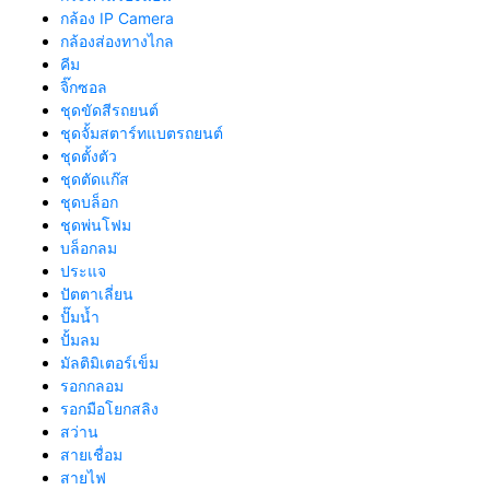
กล้อง IP Camera
กล้องส่องทางไกล
คีม
จิ๊กซอล
ชุดขัดสีรถยนต์​
ชุดจั้มสตาร์ทแบตรถยนต์
ชุดตั้งตัว
ชุดตัดแก๊ส
ชุดบล็อก
ชุดพ่นโฟม
บล็อกลม
ประแจ
ปัตตาเลี่ยน
ปั๊มน้ำ
ปั้มลม
มัลติมิเตอร์เข็ม
รอกกลอม
รอกมือโยกสลิง
สว่าน
สายเชื่อม
สายไฟ