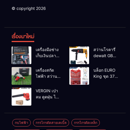
© copyright 2026
เรื่องมาใหม่
เครื่องมือช่าง
สว่านโรตารี่
เก็บเงินปลาย
dewalt GBH
ทาง
2-26 รุ่น GBH
2-26 DFR ทุ่น
เครื่องสกัด
บล็อก EURO
ทองแดงแท้
ไฟฟ้า สว่าน
King ชุด 37
100%
สกัดไฟฟ้า
ตัว
MAKTEC รุ่น MT2926A
VERGIN เป่า
ลม ดูดฝุ่น ไร้
สาย รุ่น 199V
พร้อมใช้งาน
กบไฟฟ้า
กรรไกรตัดสายเคเบิ้ล
กรรไกรตัดเหล็ก