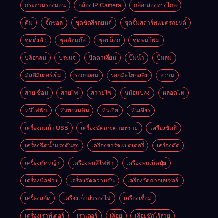
กระดานรองนอน
กล้อง IP Camera
กล้องส่องทางไกล
คีม
จิ๊กซอล
ชุดขัดสีรถยนต์​
ชุดจั้มสตาร์ทแบตรถยนต์
ชุดตั้งตัว
ชุดตัดแก๊ส
ชุดบล็อก
ชุดพ่นโฟม
บล็อกลม
ประแจ
ปัตตาเลี่ยน
ปั๊มน้ำ
ปั้มลม
มัลติมิเตอร์เข็ม
รอกกลอม
รอกมือโยกสลิง
สว่าน
สายเชื่อม
สายไฟ
สาายไฟ
หม้อแปลง
หลอดไฟ
หวีไฟฟ้า
หัวพรวนดิน
หินเจีย
หินเจียร
เครื่องกดน้ำ USB
เครื่องขัดกระดาษทราย
เครื่องขัดสี
เครื่องฉีดน้ำแรงดันสูง
เครื่องชาร์จแบตเตอรี่
เครื่องตัด
เครื่องตัดหญ้า
เครื่องพ่นสีไฟฟ้า
เครื่องพ่นเม็ดปุ๋ย
เครื่องมือช่าง
เครื่องวัดความดัน
เครื่องวัดฉากเลเซอร์
เครื่องสกัด
เครื่องเก็บสํารองไฟ
เครื่องเชื่อม
เครื่องเราท์เตอร์
เราเตอร์
เลิ่อย
เลื่อยชักไร้สาย