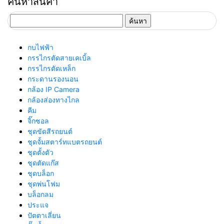
ค้นหาสินค้า
ค้นหา
สำหรับ:
กบไฟฟ้า
กรรไกรตัดสายเคเบิ้ล
กรรไกรตัดเหล็ก
กระดานรองนอน
กล้อง IP Camera
กล้องส่องทางไกล
คีม
จิ๊กซอล
ชุดขัดสีรถยนต์​
ชุดจั้มสตาร์ทแบตรถยนต์
ชุดตั้งตัว
ชุดตัดแก๊ส
ชุดบล็อก
ชุดพ่นโฟม
บล็อกลม
ประแจ
ปัตตาเลี่ยน