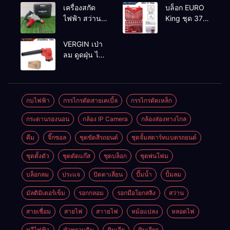
2-26 DFR ทุ่น
เครื่องสกัด
บล็อก EURO
ทองแดงแท้
ไฟฟ้า สว่าน
King ชุด 37
100%
สกัดไฟฟ้า
ตัว
MAKTEC รุ่น MT2926A
VERGIN เป่า
ลม ดูดฝุ่น ไร้
สาย รุ่น 199V
พร้อมใช้งาน
กบไฟฟ้า
กรรไกรตัดสายเคเบิ้ล
กรรไกรตัดเหล็ก
กระดานรองนอน
กล้อง IP Camera
กล้องส่องทางไกล
คีม
จิ๊กซอล
ชุดขัดสีรถยนต์​
ชุดจั้มสตาร์ทแบตรถยนต์
ชุดตั้งตัว
ชุดตัดแก๊ส
ชุดบล็อก
ชุดพ่นโฟม
บล็อกลม
ประแจ
ปัตตาเลี่ยน
ปั๊มน้ำ
ปั้มลม
มัลติมิเตอร์เข็ม
รอกกลอม
รอกมือโยกสลิง
สว่าน
สายเชื่อม
สายไฟ
สาายไฟ
หม้อแปลง
หลอดไฟ
หวีไฟฟ้า
หัวพรวนดิน
หินเจีย
หินเจียร