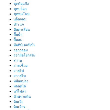
ชุดตัดแก๊ส
ชุดบล็อก
ชุดพ่นโฟม
บล็อกลม
ประแจ
ปัตตาเลี่ยน
ปั๊มน้ำ
ปั้มลม
มัลติมิเตอร์เข็ม
รอกกลอม
รอกมือโยกสลิง
สว่าน
สายเชื่อม
สายไฟ
สาายไฟ
หม้อแปลง
หลอดไฟ
หวีไฟฟ้า
หัวพรวนดิน
หินเจีย
หินเจียร