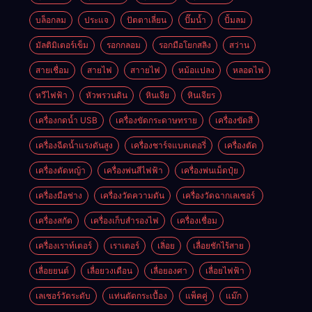
บล็อกลม
ประแจ
ปัตตาเลี่ยน
ปั๊มน้ำ
ปั้มลม
มัลติมิเตอร์เข็ม
รอกกลอม
รอกมือโยกสลิง
สว่าน
สายเชื่อม
สายไฟ
สาายไฟ
หม้อแปลง
หลอดไฟ
หวีไฟฟ้า
หัวพรวนดิน
หินเจีย
หินเจียร
เครื่องกดน้ำ USB
เครื่องขัดกระดาษทราย
เครื่องขัดสี
เครื่องฉีดน้ำแรงดันสูง
เครื่องชาร์จแบตเตอรี่
เครื่องตัด
เครื่องตัดหญ้า
เครื่องพ่นสีไฟฟ้า
เครื่องพ่นเม็ดปุ๋ย
เครื่องมือช่าง
เครื่องวัดความดัน
เครื่องวัดฉากเลเซอร์
เครื่องสกัด
เครื่องเก็บสํารองไฟ
เครื่องเชื่อม
เครื่องเราท์เตอร์
เราเตอร์
เลิ่อย
เลื่อยชักไร้สาย
เลื่อยยนต์
เลื่อยวงเดือน
เลื่อยองศา
เลื่อยไฟฟ้า
เลเซอร์วัดระดับ
แท่นตัดกระเบื้อง
แพ็คคู่
แม๊ก