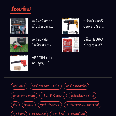
เรื่องมาใหม่
เครื่องมือช่าง
สว่านโรตารี่
เก็บเงินปลาย
dewalt GBH
ทาง
2-26 รุ่น GBH
2-26 DFR ทุ่น
เครื่องสกัด
บล็อก EURO
ทองแดงแท้
ไฟฟ้า สว่าน
King ชุด 37
100%
สกัดไฟฟ้า
ตัว
MAKTEC รุ่น MT2926A
VERGIN เป่า
ลม ดูดฝุ่น ไร้
สาย รุ่น 199V
พร้อมใช้งาน
กบไฟฟ้า
กรรไกรตัดสายเคเบิ้ล
กรรไกรตัดเหล็ก
กระดานรองนอน
กล้อง IP Camera
กล้องส่องทางไกล
คีม
จิ๊กซอล
ชุดขัดสีรถยนต์​
ชุดจั้มสตาร์ทแบตรถยนต์
ชุดตั้งตัว
ชุดตัดแก๊ส
ชุดบล็อก
ชุดพ่นโฟม