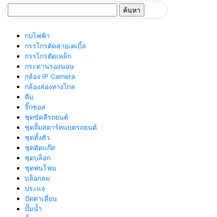
ค้นหา
สำหรับ:
กบไฟฟ้า
กรรไกรตัดสายเคเบิ้ล
กรรไกรตัดเหล็ก
กระดานรองนอน
กล้อง IP Camera
กล้องส่องทางไกล
คีม
จิ๊กซอล
ชุดขัดสีรถยนต์​
ชุดจั้มสตาร์ทแบตรถยนต์
ชุดตั้งตัว
ชุดตัดแก๊ส
ชุดบล็อก
ชุดพ่นโฟม
บล็อกลม
ประแจ
ปัตตาเลี่ยน
ปั๊มน้ำ