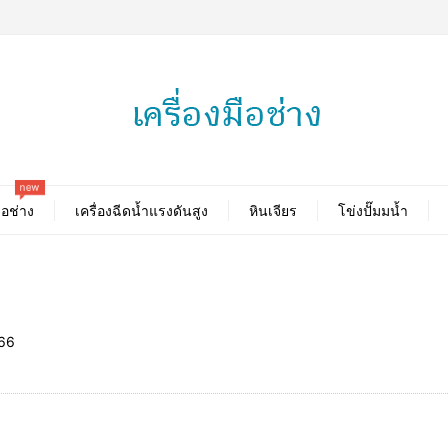
new
ือช่าง
เครื่องฉีดน้ำแรงดันสูง
หินเจียร
โข่งปั๊มมน้ำ
66