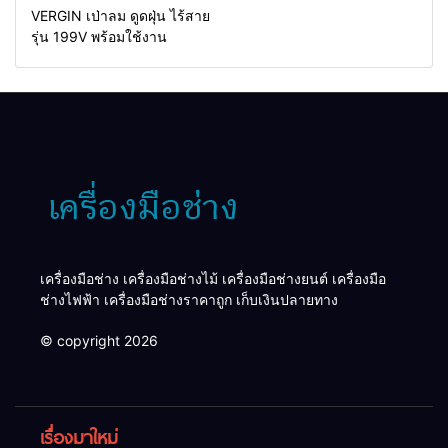
VERGIN เป่าลม ดูดฝุ่น ไร้สาย
รุ่น 199V พร้อมใช้งาน
เครื่องมือช่าง เครื่องมือช่างไม้ เครื่องมือช่างยนต์ เครื่องมือ
ช่างไฟฟ้า เครื่องมือช่างราคาถูก เก็บเงินปลายทาง
© copyright 2026
เรื่องมาใหม่