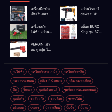
เครื่องมือช่าง
สว่านโรตารี่
เก็บเงินปลาย
dewalt GBH
ทาง
2-26 รุ่น GBH
2-26 DFR ทุ่น
เครื่องสกัด
บล็อก EURO
ทองแดงแท้
ไฟฟ้า สว่าน
King ชุด 37
100%
สกัดไฟฟ้า
ตัว
MAKTEC รุ่น MT2926A
VERGIN เป่า
ลม ดูดฝุ่น ไร้
สาย รุ่น 199V
พร้อมใช้งาน
กบไฟฟ้า
กรรไกรตัดสายเคเบิ้ล
กรรไกรตัดเหล็ก
กระดานรองนอน
กล้อง IP Camera
กล้องส่องทางไกล
คีม
จิ๊กซอล
ชุดขัดสีรถยนต์​
ชุดจั้มสตาร์ทแบตรถยนต์
ชุดตั้งตัว
ชุดตัดแก๊ส
ชุดบล็อก
ชุดพ่นโฟม
บล็อกลม
ประแจ
ปัตตาเลี่ยน
ปั๊มน้ำ
ปั้มลม