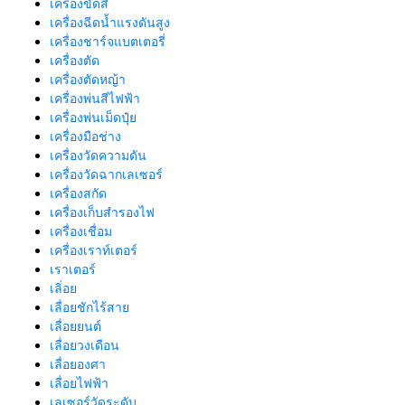
เครื่องขัดสี
เครื่องฉีดน้ำแรงดันสูง
เครื่องชาร์จแบตเตอรี่
เครื่องตัด
เครื่องตัดหญ้า
เครื่องพ่นสีไฟฟ้า
เครื่องพ่นเม็ดปุ๋ย
เครื่องมือช่าง
เครื่องวัดความดัน
เครื่องวัดฉากเลเซอร์
เครื่องสกัด
เครื่องเก็บสํารองไฟ
เครื่องเชื่อม
เครื่องเราท์เตอร์
เราเตอร์
เลิ่อย
เลื่อยชักไร้สาย
เลื่อยยนต์
เลื่อยวงเดือน
เลื่อยองศา
เลื่อยไฟฟ้า
เลเซอร์วัดระดับ