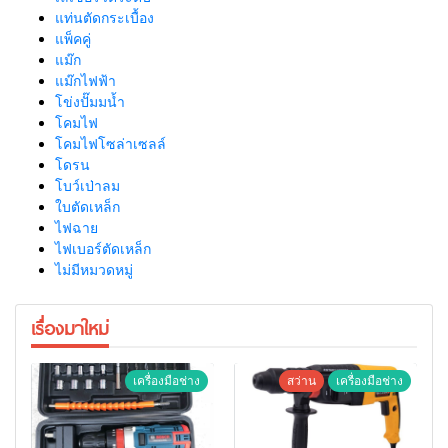
แท่นตัดกระเบื้อง
แพ็คคู่
แม๊ก
แม๊กไฟฟ้า
โข่งปั๊มมน้ำ
โคมไฟ
โคมไฟโซล่าเซลล์
โดรน
โบว์เป่าลม
ใบตัดเหล็ก
ไฟฉาย
ไฟเบอร์ตัดเหล็ก
ไม่มีหมวดหมู่
เรื่องมาใหม่
เครื่องมือช่าง
สว่าน
เครื่องมือช่าง