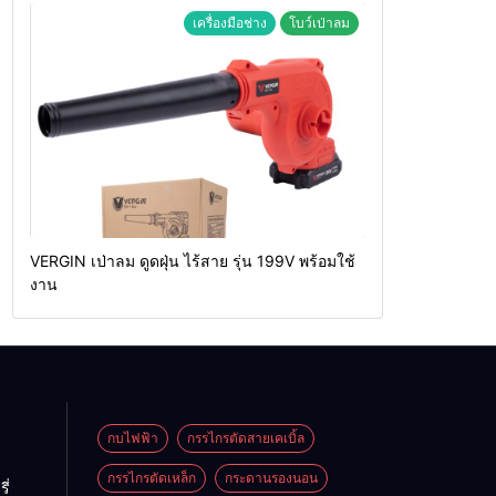
เครื่องมือช่าง
โบว์เป่าลม
VERGIN เป่าลม ดูดฝุ่น ไร้สาย รุ่น 199V พร้อมใช้
งาน
กบไฟฟ้า
กรรไกรตัดสายเคเบิ้ล
กรรไกรตัดเหล็ก
กระดานรองนอน
ี่