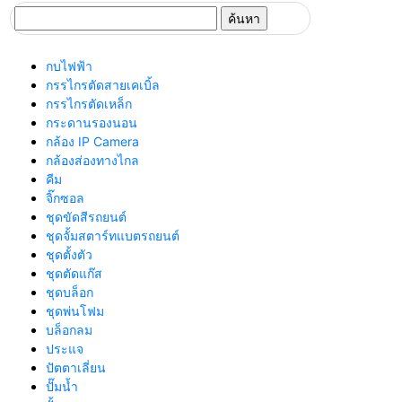
ค้นหา
สำหรับ:
กบไฟฟ้า
กรรไกรตัดสายเคเบิ้ล
กรรไกรตัดเหล็ก
กระดานรองนอน
กล้อง IP Camera
กล้องส่องทางไกล
คีม
จิ๊กซอล
ชุดขัดสีรถยนต์​
ชุดจั้มสตาร์ทแบตรถยนต์
ชุดตั้งตัว
ชุดตัดแก๊ส
ชุดบล็อก
ชุดพ่นโฟม
บล็อกลม
ประแจ
ปัตตาเลี่ยน
ปั๊มน้ำ