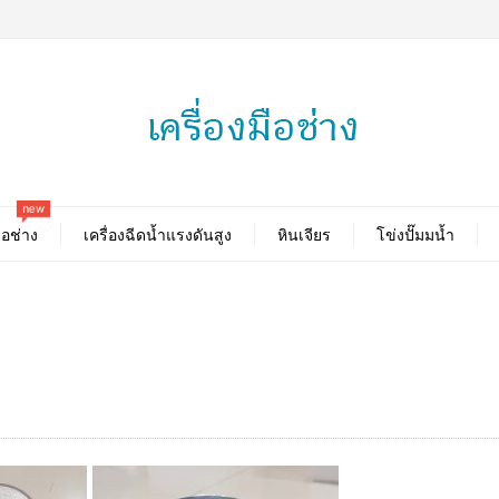
new
ือช่าง
เครื่องฉีดน้ำแรงดันสูง
หินเจียร
โข่งปั๊มมน้ำ