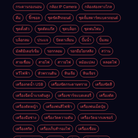
กระดานรองนอน
กล้อง IP Camera
กล้องส่องทางไกล
คีม
จิ๊กซอล
ชุดขัดสีรถยนต์​
ชุดจั้มสตาร์ทแบตรถยนต์
ชุดตั้งตัว
ชุดตัดแก๊ส
ชุดบล็อก
ชุดพ่นโฟม
บล็อกลม
ประแจ
ปัตตาเลี่ยน
ปั๊มน้ำ
ปั้มลม
มัลติมิเตอร์เข็ม
รอกกลอม
รอกมือโยกสลิง
สว่าน
สายเชื่อม
สายไฟ
สาายไฟ
หม้อแปลง
หลอดไฟ
หวีไฟฟ้า
หัวพรวนดิน
หินเจีย
หินเจียร
เครื่องกดน้ำ USB
เครื่องขัดกระดาษทราย
เครื่องขัดสี
เครื่องฉีดน้ำแรงดันสูง
เครื่องชาร์จแบตเตอรี่
เครื่องตัด
เครื่องตัดหญ้า
เครื่องพ่นสีไฟฟ้า
เครื่องพ่นเม็ดปุ๋ย
เครื่องมือช่าง
เครื่องวัดความดัน
เครื่องวัดฉากเลเซอร์
เครื่องสกัด
เครื่องเก็บสํารองไฟ
เครื่องเชื่อม