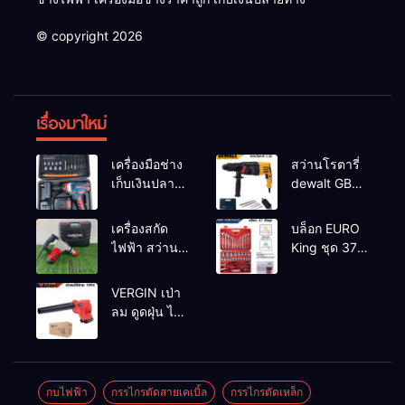
© copyright 2026
เรื่องมาใหม่
เครื่องมือช่าง
สว่านโรตารี่
เก็บเงินปลาย
dewalt GBH
ทาง
2-26 รุ่น GBH
2-26 DFR ทุ่น
เครื่องสกัด
บล็อก EURO
ทองแดงแท้
ไฟฟ้า สว่าน
King ชุด 37
100%
สกัดไฟฟ้า
ตัว
MAKTEC รุ่น MT2926A
VERGIN เป่า
ลม ดูดฝุ่น ไร้
สาย รุ่น 199V
พร้อมใช้งาน
กบไฟฟ้า
กรรไกรตัดสายเคเบิ้ล
กรรไกรตัดเหล็ก