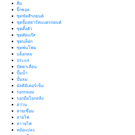
คีม
จิ๊กซอล
ชุดขัดสีรถยนต์​
ชุดจั้มสตาร์ทแบตรถยนต์
ชุดตั้งตัว
ชุดตัดแก๊ส
ชุดบล็อก
ชุดพ่นโฟม
บล็อกลม
ประแจ
ปัตตาเลี่ยน
ปั๊มน้ำ
ปั้มลม
มัลติมิเตอร์เข็ม
รอกกลอม
รอกมือโยกสลิง
สว่าน
สายเชื่อม
สายไฟ
สาายไฟ
หม้อแปลง