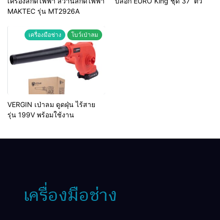
เครื่องสกัดไฟฟ้า สว่านสกัดไฟฟ้า
บล็อก EURO King ชุด 37 ตัว
MAKTEC รุ่น MT2926A
เครื่องมือช่าง
โบว์เป่าลม
VERGIN เป่าลม ดูดฝุ่น ไร้สาย
รุ่น 199V พร้อมใช้งาน