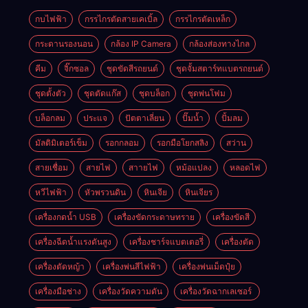
กบไฟฟ้า
กรรไกรตัดสายเคเบิ้ล
กรรไกรตัดเหล็ก
กระดานรองนอน
กล้อง IP Camera
กล้องส่องทางไกล
คีม
จิ๊กซอล
ชุดขัดสีรถยนต์​
ชุดจั้มสตาร์ทแบตรถยนต์
ชุดตั้งตัว
ชุดตัดแก๊ส
ชุดบล็อก
ชุดพ่นโฟม
บล็อกลม
ประแจ
ปัตตาเลี่ยน
ปั๊มน้ำ
ปั้มลม
มัลติมิเตอร์เข็ม
รอกกลอม
รอกมือโยกสลิง
สว่าน
สายเชื่อม
สายไฟ
สาายไฟ
หม้อแปลง
หลอดไฟ
หวีไฟฟ้า
หัวพรวนดิน
หินเจีย
หินเจียร
เครื่องกดน้ำ USB
เครื่องขัดกระดาษทราย
เครื่องขัดสี
เครื่องฉีดน้ำแรงดันสูง
เครื่องชาร์จแบตเตอรี่
เครื่องตัด
เครื่องตัดหญ้า
เครื่องพ่นสีไฟฟ้า
เครื่องพ่นเม็ดปุ๋ย
เครื่องมือช่าง
เครื่องวัดความดัน
เครื่องวัดฉากเลเซอร์