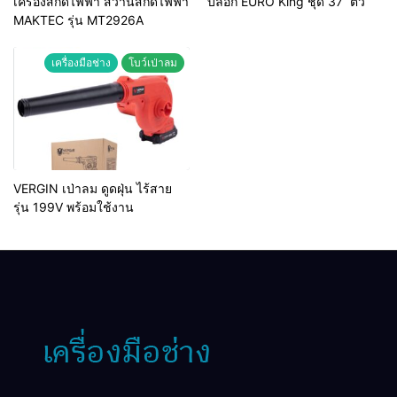
เครื่องสกัดไฟฟ้า สว่านสกัดไฟฟ้า
บล็อก EURO King ชุด 37 ตัว
MAKTEC รุ่น MT2926A
เครื่องมือช่าง
โบว์เป่าลม
VERGIN เป่าลม ดูดฝุ่น ไร้สาย
รุ่น 199V พร้อมใช้งาน