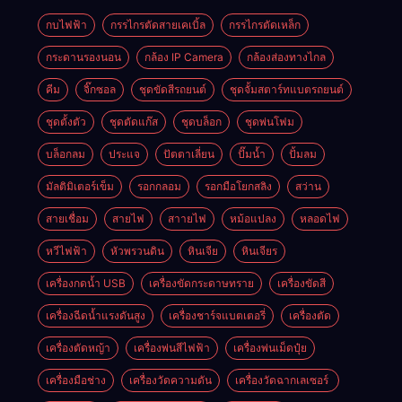
กบไฟฟ้า
กรรไกรตัดสายเคเบิ้ล
กรรไกรตัดเหล็ก
กระดานรองนอน
กล้อง IP Camera
กล้องส่องทางไกล
คีม
จิ๊กซอล
ชุดขัดสีรถยนต์​
ชุดจั้มสตาร์ทแบตรถยนต์
ชุดตั้งตัว
ชุดตัดแก๊ส
ชุดบล็อก
ชุดพ่นโฟม
บล็อกลม
ประแจ
ปัตตาเลี่ยน
ปั๊มน้ำ
ปั้มลม
มัลติมิเตอร์เข็ม
รอกกลอม
รอกมือโยกสลิง
สว่าน
สายเชื่อม
สายไฟ
สาายไฟ
หม้อแปลง
หลอดไฟ
หวีไฟฟ้า
หัวพรวนดิน
หินเจีย
หินเจียร
เครื่องกดน้ำ USB
เครื่องขัดกระดาษทราย
เครื่องขัดสี
เครื่องฉีดน้ำแรงดันสูง
เครื่องชาร์จแบตเตอรี่
เครื่องตัด
เครื่องตัดหญ้า
เครื่องพ่นสีไฟฟ้า
เครื่องพ่นเม็ดปุ๋ย
เครื่องมือช่าง
เครื่องวัดความดัน
เครื่องวัดฉากเลเซอร์