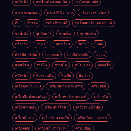
กบไฟฟ้า
กรรไกรตัดสายเคเบิ้ล
กรรไกรตัดเหล็ก
กระดานรองนอน
กล้อง IP Camera
กล้องส่องทางไกล
คีม
จิ๊กซอล
ชุดขัดสีรถยนต์​
ชุดจั้มสตาร์ทแบตรถยนต์
ชุดตั้งตัว
ชุดตัดแก๊ส
ชุดบล็อก
ชุดพ่นโฟม
บล็อกลม
ประแจ
ปัตตาเลี่ยน
ปั๊มน้ำ
ปั้มลม
มัลติมิเตอร์เข็ม
รอกกลอม
รอกมือโยกสลิง
สว่าน
สายเชื่อม
สายไฟ
สาายไฟ
หม้อแปลง
หลอดไฟ
หวีไฟฟ้า
หัวพรวนดิน
หินเจีย
หินเจียร
เครื่องกดน้ำ USB
เครื่องขัดกระดาษทราย
เครื่องขัดสี
เครื่องฉีดน้ำแรงดันสูง
เครื่องชาร์จแบตเตอรี่
เครื่องตัด
เครื่องตัดหญ้า
เครื่องพ่นสีไฟฟ้า
เครื่องพ่นเม็ดปุ๋ย
เครื่องมือช่าง
เครื่องวัดความดัน
เครื่องวัดฉากเลเซอร์
เครื่องสกัด
เครื่องเก็บสํารองไฟ
เครื่องเชื่อม