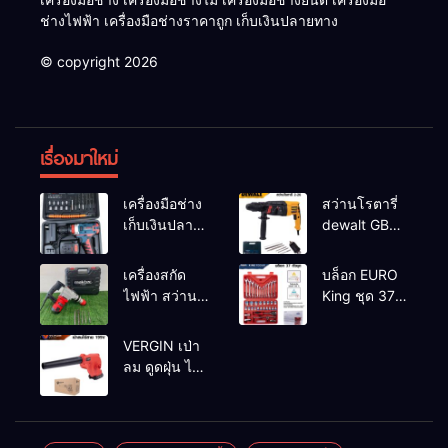
ช่างไฟฟ้า เครื่องมือช่างราคาถูก เก็บเงินปลายทาง
© copyright 2026
เรื่องมาใหม่
เครื่องมือช่าง
สว่านโรตารี่
เก็บเงินปลาย
dewalt GBH
ทาง
2-26 รุ่น GBH
2-26 DFR ทุ่น
เครื่องสกัด
บล็อก EURO
ทองแดงแท้
ไฟฟ้า สว่าน
King ชุด 37
100%
สกัดไฟฟ้า
ตัว
MAKTEC รุ่น MT2926A
VERGIN เป่า
ลม ดูดฝุ่น ไร้
สาย รุ่น 199V
พร้อมใช้งาน