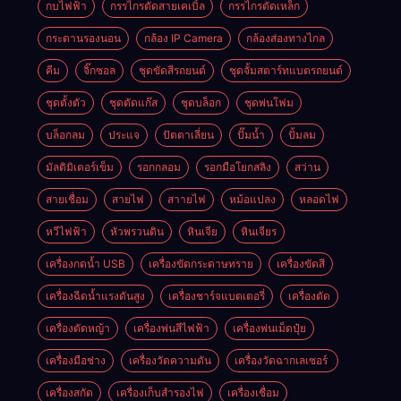
กบไฟฟ้า
กรรไกรตัดสายเคเบิ้ล
กรรไกรตัดเหล็ก
กระดานรองนอน
กล้อง IP Camera
กล้องส่องทางไกล
คีม
จิ๊กซอล
ชุดขัดสีรถยนต์​
ชุดจั้มสตาร์ทแบตรถยนต์
ชุดตั้งตัว
ชุดตัดแก๊ส
ชุดบล็อก
ชุดพ่นโฟม
บล็อกลม
ประแจ
ปัตตาเลี่ยน
ปั๊มน้ำ
ปั้มลม
มัลติมิเตอร์เข็ม
รอกกลอม
รอกมือโยกสลิง
สว่าน
สายเชื่อม
สายไฟ
สาายไฟ
หม้อแปลง
หลอดไฟ
หวีไฟฟ้า
หัวพรวนดิน
หินเจีย
หินเจียร
เครื่องกดน้ำ USB
เครื่องขัดกระดาษทราย
เครื่องขัดสี
เครื่องฉีดน้ำแรงดันสูง
เครื่องชาร์จแบตเตอรี่
เครื่องตัด
เครื่องตัดหญ้า
เครื่องพ่นสีไฟฟ้า
เครื่องพ่นเม็ดปุ๋ย
เครื่องมือช่าง
เครื่องวัดความดัน
เครื่องวัดฉากเลเซอร์
เครื่องสกัด
เครื่องเก็บสํารองไฟ
เครื่องเชื่อม