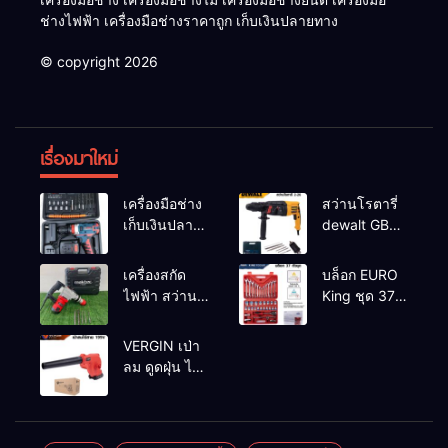
ช่างไฟฟ้า เครื่องมือช่างราคาถูก เก็บเงินปลายทาง
© copyright 2026
เรื่องมาใหม่
เครื่องมือช่าง
สว่านโรตารี่
เก็บเงินปลาย
dewalt GBH
ทาง
2-26 รุ่น GBH
2-26 DFR ทุ่น
เครื่องสกัด
บล็อก EURO
ทองแดงแท้
ไฟฟ้า สว่าน
King ชุด 37
100%
สกัดไฟฟ้า
ตัว
MAKTEC รุ่น MT2926A
VERGIN เป่า
ลม ดูดฝุ่น ไร้
สาย รุ่น 199V
พร้อมใช้งาน