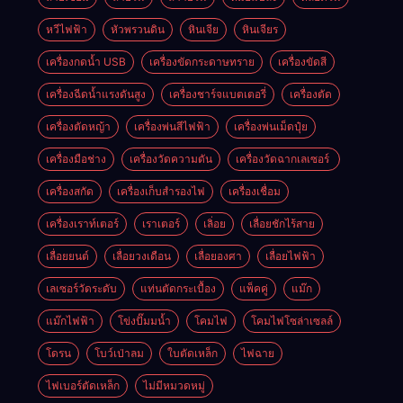
หวีไฟฟ้า
หัวพรวนดิน
หินเจีย
หินเจียร
เครื่องกดน้ำ USB
เครื่องขัดกระดาษทราย
เครื่องขัดสี
เครื่องฉีดน้ำแรงดันสูง
เครื่องชาร์จแบตเตอรี่
เครื่องตัด
เครื่องตัดหญ้า
เครื่องพ่นสีไฟฟ้า
เครื่องพ่นเม็ดปุ๋ย
เครื่องมือช่าง
เครื่องวัดความดัน
เครื่องวัดฉากเลเซอร์
เครื่องสกัด
เครื่องเก็บสํารองไฟ
เครื่องเชื่อม
เครื่องเราท์เตอร์
เราเตอร์
เลิ่อย
เลื่อยชักไร้สาย
เลื่อยยนต์
เลื่อยวงเดือน
เลื่อยองศา
เลื่อยไฟฟ้า
เลเซอร์วัดระดับ
แท่นตัดกระเบื้อง
แพ็คคู่
แม๊ก
แม๊กไฟฟ้า
โข่งปั๊มมน้ำ
โคมไฟ
โคมไฟโซล่าเซลล์
โดรน
โบว์เป่าลม
ใบตัดเหล็ก
ไฟฉาย
ไฟเบอร์ตัดเหล็ก
ไม่มีหมวดหมู่