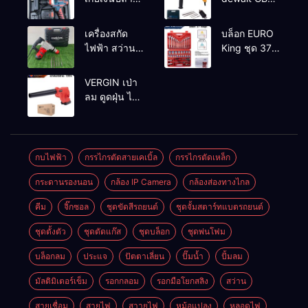
ทาง
2-26 รุ่น GBH
2-26 DFR ทุ่น
เครื่องสกัด
บล็อก EURO
ทองแดงแท้
ไฟฟ้า สว่าน
King ชุด 37
100%
สกัดไฟฟ้า
ตัว
MAKTEC รุ่น MT2926A
VERGIN เป่า
ลม ดูดฝุ่น ไร้
สาย รุ่น 199V
พร้อมใช้งาน
กบไฟฟ้า
กรรไกรตัดสายเคเบิ้ล
กรรไกรตัดเหล็ก
กระดานรองนอน
กล้อง IP Camera
กล้องส่องทางไกล
คีม
จิ๊กซอล
ชุดขัดสีรถยนต์​
ชุดจั้มสตาร์ทแบตรถยนต์
ชุดตั้งตัว
ชุดตัดแก๊ส
ชุดบล็อก
ชุดพ่นโฟม
บล็อกลม
ประแจ
ปัตตาเลี่ยน
ปั๊มน้ำ
ปั้มลม
มัลติมิเตอร์เข็ม
รอกกลอม
รอกมือโยกสลิง
สว่าน
สายเชื่อม
สายไฟ
สาายไฟ
หม้อแปลง
หลอดไฟ