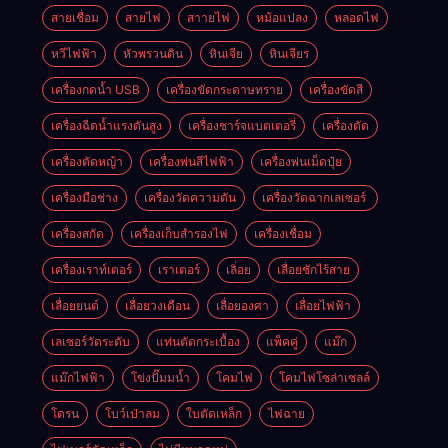
สายเชื่อม
สายไฟ
สาายไฟ
หม้อแปลง
หลอดไฟ
หวีไฟฟ้า
หัวพรวนดิน
หินเจีย
หินเจียร
เครื่องกดน้ำ USB
เครื่องขัดกระดาษทราย
เครื่องขัดสี
เครื่องฉีดน้ำแรงดันสูง
เครื่องชาร์จแบตเตอรี่
เครื่องตัด
เครื่องตัดหญ้า
เครื่องพ่นสีไฟฟ้า
เครื่องพ่นเม็ดปุ๋ย
เครื่องมือช่าง
เครื่องวัดความดัน
เครื่องวัดฉากเลเซอร์
เครื่องสกัด
เครื่องเก็บสํารองไฟ
เครื่องเชื่อม
เครื่องเราท์เตอร์
เราเตอร์
เลิ่อย
เลื่อยชักไร้สาย
เลื่อยยนต์
เลื่อยวงเดือน
เลื่อยองศา
เลื่อยไฟฟ้า
เลเซอร์วัดระดับ
แท่นตัดกระเบื้อง
แพ็คคู่
แม๊ก
แม๊กไฟฟ้า
โข่งปั๊มมน้ำ
โคมไฟ
โคมไฟโซล่าเซลล์
โดรน
โบว์เป่าลม
ใบตัดเหล็ก
ไฟฉาย