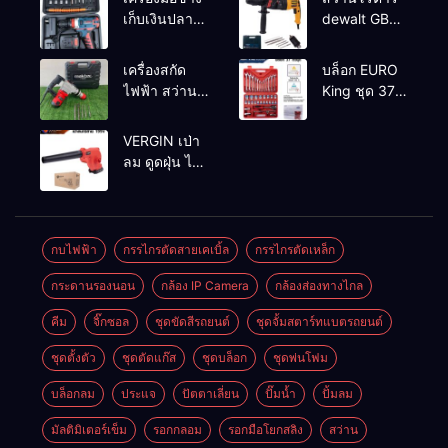
เก็บเงินปลาย
dewalt GBH
ทาง
2-26 รุ่น GBH
2-26 DFR ทุ่น
เครื่องสกัด
บล็อก EURO
ทองแดงแท้
ไฟฟ้า สว่าน
King ชุด 37
100%
สกัดไฟฟ้า
ตัว
MAKTEC รุ่น MT2926A
VERGIN เป่า
ลม ดูดฝุ่น ไร้
สาย รุ่น 199V
พร้อมใช้งาน
กบไฟฟ้า
กรรไกรตัดสายเคเบิ้ล
กรรไกรตัดเหล็ก
กระดานรองนอน
กล้อง IP Camera
กล้องส่องทางไกล
คีม
จิ๊กซอล
ชุดขัดสีรถยนต์​
ชุดจั้มสตาร์ทแบตรถยนต์
ชุดตั้งตัว
ชุดตัดแก๊ส
ชุดบล็อก
ชุดพ่นโฟม
บล็อกลม
ประแจ
ปัตตาเลี่ยน
ปั๊มน้ำ
ปั้มลม
มัลติมิเตอร์เข็ม
รอกกลอม
รอกมือโยกสลิง
สว่าน