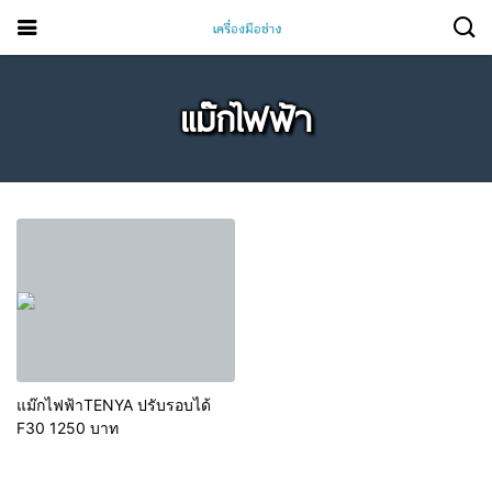
แม๊กไฟฟ้า
แม๊กไฟฟ้าTENYA ปรับรอบได้
F30 1250 บาท