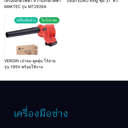
เครื่องสกัดไฟฟ้า สว่านสกัดไฟฟ้า
บล็อก EURO King ชุด 37 ตัว
MAKTEC รุ่น MT2926A
เครื่องมือช่าง
โบว์เป่าลม
VERGIN เป่าลม ดูดฝุ่น ไร้สาย
รุ่น 199V พร้อมใช้งาน