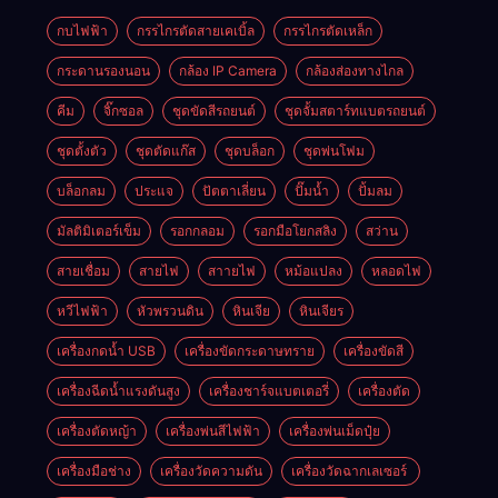
กบไฟฟ้า
กรรไกรตัดสายเคเบิ้ล
กรรไกรตัดเหล็ก
กระดานรองนอน
กล้อง IP Camera
กล้องส่องทางไกล
คีม
จิ๊กซอล
ชุดขัดสีรถยนต์​
ชุดจั้มสตาร์ทแบตรถยนต์
ชุดตั้งตัว
ชุดตัดแก๊ส
ชุดบล็อก
ชุดพ่นโฟม
บล็อกลม
ประแจ
ปัตตาเลี่ยน
ปั๊มน้ำ
ปั้มลม
มัลติมิเตอร์เข็ม
รอกกลอม
รอกมือโยกสลิง
สว่าน
สายเชื่อม
สายไฟ
สาายไฟ
หม้อแปลง
หลอดไฟ
หวีไฟฟ้า
หัวพรวนดิน
หินเจีย
หินเจียร
เครื่องกดน้ำ USB
เครื่องขัดกระดาษทราย
เครื่องขัดสี
เครื่องฉีดน้ำแรงดันสูง
เครื่องชาร์จแบตเตอรี่
เครื่องตัด
เครื่องตัดหญ้า
เครื่องพ่นสีไฟฟ้า
เครื่องพ่นเม็ดปุ๋ย
เครื่องมือช่าง
เครื่องวัดความดัน
เครื่องวัดฉากเลเซอร์