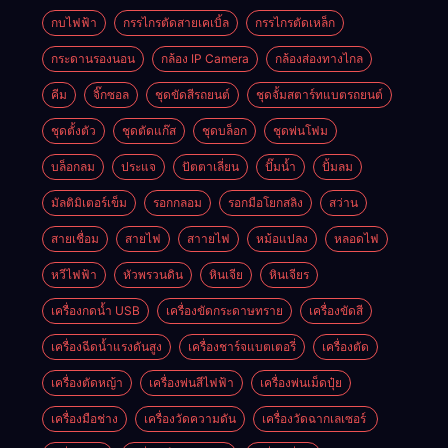
กบไฟฟ้า
กรรไกรตัดสายเคเบิ้ล
กรรไกรตัดเหล็ก
กระดานรองนอน
กล้อง IP Camera
กล้องส่องทางไกล
คีม
จิ๊กซอล
ชุดขัดสีรถยนต์​
ชุดจั้มสตาร์ทแบตรถยนต์
ชุดตั้งตัว
ชุดตัดแก๊ส
ชุดบล็อก
ชุดพ่นโฟม
บล็อกลม
ประแจ
ปัตตาเลี่ยน
ปั๊มน้ำ
ปั้มลม
มัลติมิเตอร์เข็ม
รอกกลอม
รอกมือโยกสลิง
สว่าน
สายเชื่อม
สายไฟ
สาายไฟ
หม้อแปลง
หลอดไฟ
หวีไฟฟ้า
หัวพรวนดิน
หินเจีย
หินเจียร
เครื่องกดน้ำ USB
เครื่องขัดกระดาษทราย
เครื่องขัดสี
เครื่องฉีดน้ำแรงดันสูง
เครื่องชาร์จแบตเตอรี่
เครื่องตัด
เครื่องตัดหญ้า
เครื่องพ่นสีไฟฟ้า
เครื่องพ่นเม็ดปุ๋ย
เครื่องมือช่าง
เครื่องวัดความดัน
เครื่องวัดฉากเลเซอร์