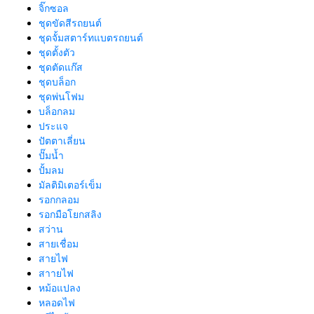
จิ๊กซอล
ชุดขัดสีรถยนต์​
ชุดจั้มสตาร์ทแบตรถยนต์
ชุดตั้งตัว
ชุดตัดแก๊ส
ชุดบล็อก
ชุดพ่นโฟม
บล็อกลม
ประแจ
ปัตตาเลี่ยน
ปั๊มน้ำ
ปั้มลม
มัลติมิเตอร์เข็ม
รอกกลอม
รอกมือโยกสลิง
สว่าน
สายเชื่อม
สายไฟ
สาายไฟ
หม้อแปลง
หลอดไฟ