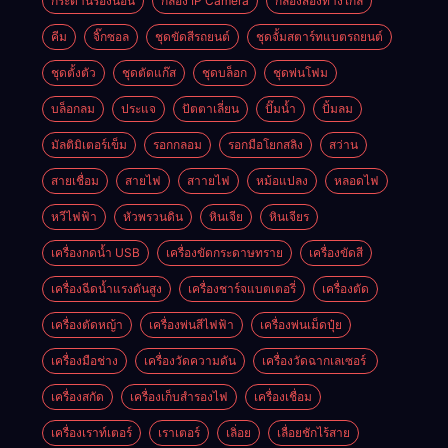
กระดานรองนอน
กล้อง IP Camera
กล้องส่องทางไกล
คีม
จิ๊กซอล
ชุดขัดสีรถยนต์​
ชุดจั้มสตาร์ทแบตรถยนต์
ชุดตั้งตัว
ชุดตัดแก๊ส
ชุดบล็อก
ชุดพ่นโฟม
บล็อกลม
ประแจ
ปัตตาเลี่ยน
ปั๊มน้ำ
ปั้มลม
มัลติมิเตอร์เข็ม
รอกกลอม
รอกมือโยกสลิง
สว่าน
สายเชื่อม
สายไฟ
สาายไฟ
หม้อแปลง
หลอดไฟ
หวีไฟฟ้า
หัวพรวนดิน
หินเจีย
หินเจียร
เครื่องกดน้ำ USB
เครื่องขัดกระดาษทราย
เครื่องขัดสี
เครื่องฉีดน้ำแรงดันสูง
เครื่องชาร์จแบตเตอรี่
เครื่องตัด
เครื่องตัดหญ้า
เครื่องพ่นสีไฟฟ้า
เครื่องพ่นเม็ดปุ๋ย
เครื่องมือช่าง
เครื่องวัดความดัน
เครื่องวัดฉากเลเซอร์
เครื่องสกัด
เครื่องเก็บสํารองไฟ
เครื่องเชื่อม
เครื่องเราท์เตอร์
เราเตอร์
เลิ่อย
เลื่อยชักไร้สาย