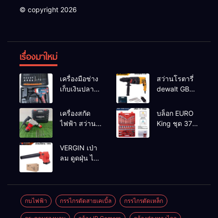
© copyright 2026
เรื่องมาใหม่
เครื่องมือช่าง
สว่านโรตารี่
เก็บเงินปลาย
dewalt GBH
ทาง
2-26 รุ่น GBH
2-26 DFR ทุ่น
เครื่องสกัด
บล็อก EURO
ทองแดงแท้
ไฟฟ้า สว่าน
King ชุด 37
100%
สกัดไฟฟ้า
ตัว
MAKTEC รุ่น MT2926A
VERGIN เป่า
ลม ดูดฝุ่น ไร้
สาย รุ่น 199V
พร้อมใช้งาน
กบไฟฟ้า
กรรไกรตัดสายเคเบิ้ล
กรรไกรตัดเหล็ก