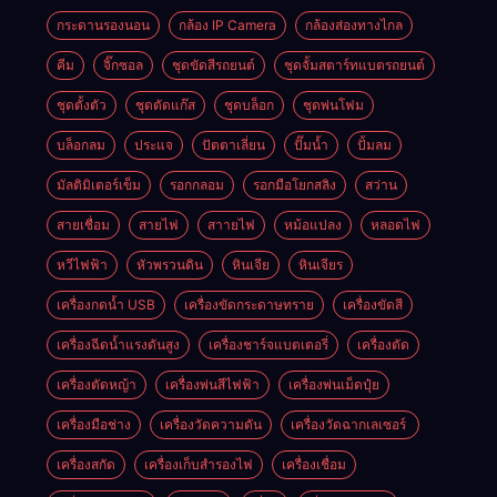
กระดานรองนอน
กล้อง IP Camera
กล้องส่องทางไกล
คีม
จิ๊กซอล
ชุดขัดสีรถยนต์​
ชุดจั้มสตาร์ทแบตรถยนต์
ชุดตั้งตัว
ชุดตัดแก๊ส
ชุดบล็อก
ชุดพ่นโฟม
บล็อกลม
ประแจ
ปัตตาเลี่ยน
ปั๊มน้ำ
ปั้มลม
มัลติมิเตอร์เข็ม
รอกกลอม
รอกมือโยกสลิง
สว่าน
สายเชื่อม
สายไฟ
สาายไฟ
หม้อแปลง
หลอดไฟ
หวีไฟฟ้า
หัวพรวนดิน
หินเจีย
หินเจียร
เครื่องกดน้ำ USB
เครื่องขัดกระดาษทราย
เครื่องขัดสี
เครื่องฉีดน้ำแรงดันสูง
เครื่องชาร์จแบตเตอรี่
เครื่องตัด
เครื่องตัดหญ้า
เครื่องพ่นสีไฟฟ้า
เครื่องพ่นเม็ดปุ๋ย
เครื่องมือช่าง
เครื่องวัดความดัน
เครื่องวัดฉากเลเซอร์
เครื่องสกัด
เครื่องเก็บสํารองไฟ
เครื่องเชื่อม