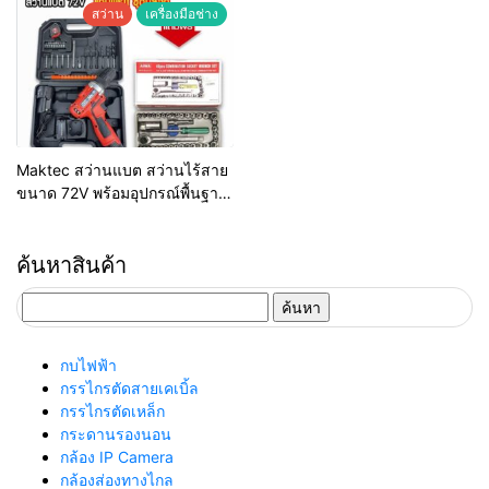
สว่าน
เครื่องมือช่าง
Maktec สว่านแบต สว่านไร้สาย
ขนาด 72V พร้อมอุปกรณ์พื้นฐาน
แถมฟรี ชุดบล็อก 40pcs. เจาะ
เหล็ก ไม้ ปูน
ค้นหาสินค้า
ค้นหา
สำหรับ:
กบไฟฟ้า
กรรไกรตัดสายเคเบิ้ล
กรรไกรตัดเหล็ก
กระดานรองนอน
กล้อง IP Camera
กล้องส่องทางไกล