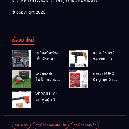
ช่างไฟฟ้า เครื่องมือช่างราคาถูก เก็บเงินปลายทาง
© copyright 2026
เรื่องมาใหม่
เครื่องมือช่าง
สว่านโรตารี่
เก็บเงินปลาย
dewalt GBH
ทาง
2-26 รุ่น GBH
2-26 DFR ทุ่น
เครื่องสกัด
บล็อก EURO
ทองแดงแท้
ไฟฟ้า สว่าน
King ชุด 37
100%
สกัดไฟฟ้า
ตัว
MAKTEC รุ่น MT2926A
VERGIN เป่า
ลม ดูดฝุ่น ไร้
สาย รุ่น 199V
พร้อมใช้งาน
กบไฟฟ้า
กรรไกรตัดสายเคเบิ้ล
กรรไกรตัดเหล็ก