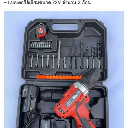
– แบตเตอรี่ลิเธียมขนาด 72V จำนวน 2 ก้อน