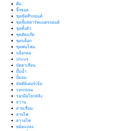
คีม
จิ๊กซอล
ชุดขัดสีรถยนต์​
ชุดจั้มสตาร์ทแบตรถยนต์
ชุดตั้งตัว
ชุดตัดแก๊ส
ชุดบล็อก
ชุดพ่นโฟม
บล็อกลม
ประแจ
ปัตตาเลี่ยน
ปั๊มน้ำ
ปั้มลม
มัลติมิเตอร์เข็ม
รอกกลอม
รอกมือโยกสลิง
สว่าน
สายเชื่อม
สายไฟ
สาายไฟ
หม้อแปลง