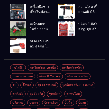
เครื่องมือช่าง
สว่านโรตารี่
เก็บเงินปลาย
dewalt GBH
ทาง
2-26 รุ่น GBH
2-26 DFR ทุ่น
เครื่องสกัด
บล็อก EURO
ทองแดงแท้
ไฟฟ้า สว่าน
King ชุด 37
100%
สกัดไฟฟ้า
ตัว
MAKTEC รุ่น MT2926A
VERGIN เป่า
ลม ดูดฝุ่น ไร้
สาย รุ่น 199V
พร้อมใช้งาน
กบไฟฟ้า
กรรไกรตัดสายเคเบิ้ล
กรรไกรตัดเหล็ก
กระดานรองนอน
กล้อง IP Camera
กล้องส่องทางไกล
คีม
จิ๊กซอล
ชุดขัดสีรถยนต์​
ชุดจั้มสตาร์ทแบตรถยนต์
ชุดตั้งตัว
ชุดตัดแก๊ส
ชุดบล็อก
ชุดพ่นโฟม
บล็อกลม
ประแจ
ปัตตาเลี่ยน
ปั๊มน้ำ
ปั้มลม