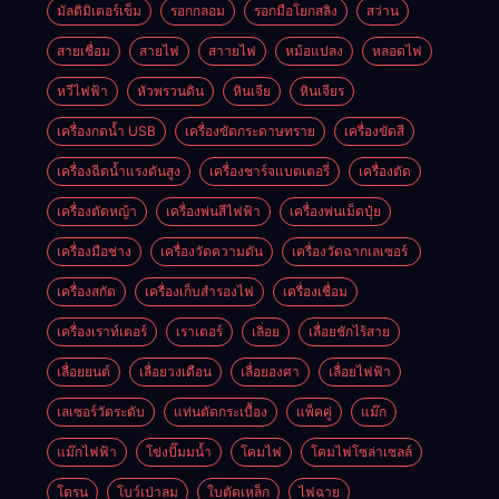
มัลติมิเตอร์เข็ม
รอกกลอม
รอกมือโยกสลิง
สว่าน
สายเชื่อม
สายไฟ
สาายไฟ
หม้อแปลง
หลอดไฟ
หวีไฟฟ้า
หัวพรวนดิน
หินเจีย
หินเจียร
เครื่องกดน้ำ USB
เครื่องขัดกระดาษทราย
เครื่องขัดสี
เครื่องฉีดน้ำแรงดันสูง
เครื่องชาร์จแบตเตอรี่
เครื่องตัด
เครื่องตัดหญ้า
เครื่องพ่นสีไฟฟ้า
เครื่องพ่นเม็ดปุ๋ย
เครื่องมือช่าง
เครื่องวัดความดัน
เครื่องวัดฉากเลเซอร์
เครื่องสกัด
เครื่องเก็บสํารองไฟ
เครื่องเชื่อม
เครื่องเราท์เตอร์
เราเตอร์
เลิ่อย
เลื่อยชักไร้สาย
เลื่อยยนต์
เลื่อยวงเดือน
เลื่อยองศา
เลื่อยไฟฟ้า
เลเซอร์วัดระดับ
แท่นตัดกระเบื้อง
แพ็คคู่
แม๊ก
แม๊กไฟฟ้า
โข่งปั๊มมน้ำ
โคมไฟ
โคมไฟโซล่าเซลล์
โดรน
โบว์เป่าลม
ใบตัดเหล็ก
ไฟฉาย