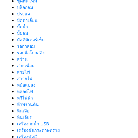
ชุดพ่นโฟม
บล็อกลม
ประแจ
ปัตตาเลี่ยน
ปั๊มน้ำ
ปั้มลม
มัลติมิเตอร์เข็ม
รอกกลอม
รอกมือโยกสลิง
สว่าน
สายเชื่อม
สายไฟ
สาายไฟ
หม้อแปลง
หลอดไฟ
หวีไฟฟ้า
หัวพรวนดิน
หินเจีย
หินเจียร
เครื่องกดน้ำ USB
เครื่องขัดกระดาษทราย
เครื่องขัดสี