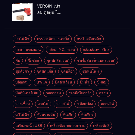
MAKTEC รุ่น MT2926A
VERGIN เป่า
ลม ดูดฝุ่น ไร้
สาย รุ่น 199V
พร้อมใช้งาน
กบไฟฟ้า
กรรไกรตัดสายเคเบิ้ล
กรรไกรตัดเหล็ก
กระดานรองนอน
กล้อง IP Camera
กล้องส่องทางไกล
คีม
จิ๊กซอล
ชุดขัดสีรถยนต์​
ชุดจั้มสตาร์ทแบตรถยนต์
ชุดตั้งตัว
ชุดตัดแก๊ส
ชุดบล็อก
ชุดพ่นโฟม
บล็อกลม
ประแจ
ปัตตาเลี่ยน
ปั๊มน้ำ
ปั้มลม
มัลติมิเตอร์เข็ม
รอกกลอม
รอกมือโยกสลิง
สว่าน
สายเชื่อม
สายไฟ
สาายไฟ
หม้อแปลง
หลอดไฟ
หวีไฟฟ้า
หัวพรวนดิน
หินเจีย
หินเจียร
เครื่องกดน้ำ USB
เครื่องขัดกระดาษทราย
เครื่องขัดสี