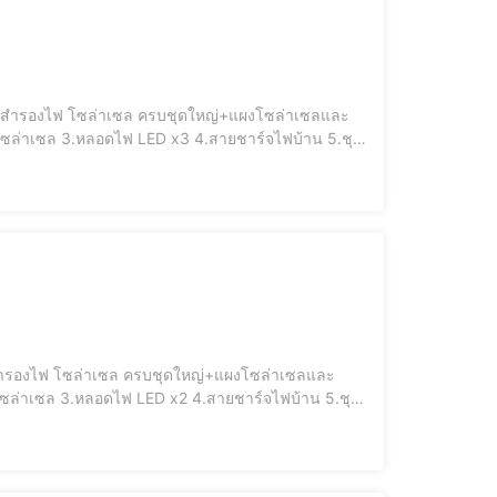
งโซล่าเซล 3.หลอดไฟ LED x3 4.สายชาร์จไฟบ้าน 5.ชุด
งโซล่าเซล 3.หลอดไฟ LED x2 4.สายชาร์จไฟบ้าน 5.ชุด