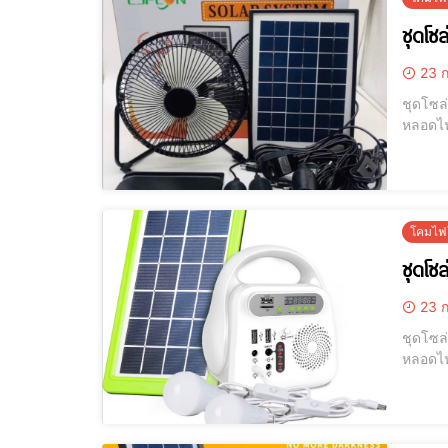
ชุดโซ
23 ก
ชุดโซล่าเชลล
หลอดไฟ
สายชาร์
โคมไฟโ
ชุดโซ
23 ก
ชุดโซล่าเชลล
หลอดไฟ
สายชาร์