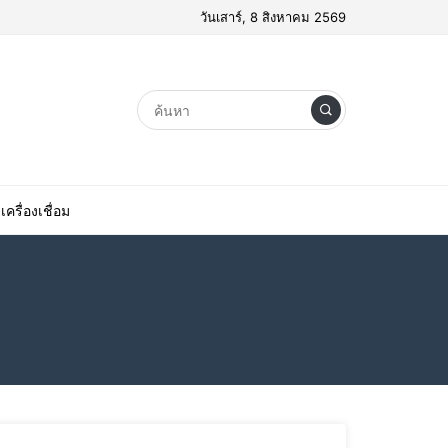
วันเสาร์, 8 สิงหาคม 2569
เครื่องเชื่อม