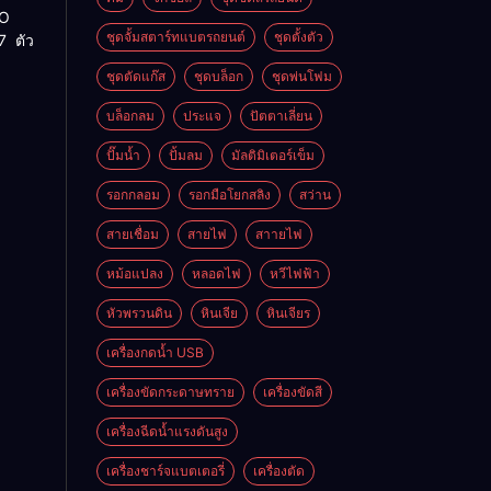
RO
ชุดจั้มสตาร์ทแบตรถยนต์
ชุดตั้งตัว
7 ตัว
ชุดตัดแก๊ส
ชุดบล็อก
ชุดพ่นโฟม
บล็อกลม
ประแจ
ปัตตาเลี่ยน
ปั๊มน้ำ
ปั้มลม
มัลติมิเตอร์เข็ม
รอกกลอม
รอกมือโยกสลิง
สว่าน
สายเชื่อม
สายไฟ
สาายไฟ
หม้อแปลง
หลอดไฟ
หวีไฟฟ้า
หัวพรวนดิน
หินเจีย
หินเจียร
เครื่องกดน้ำ USB
เครื่องขัดกระดาษทราย
เครื่องขัดสี
เครื่องฉีดน้ำแรงดันสูง
เครื่องชาร์จแบตเตอรี่
เครื่องตัด