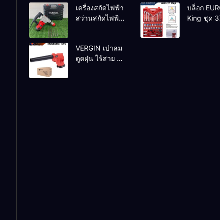
เครื่องสกัดไฟฟ้า
บล็อก EU
ทองแดงแท้
สว่านสกัดไฟฟ้า
King ชุด 3
100%
MAKTEC รุ่น MT2926A
VERGIN เป่าลม
ดูดฝุ่น ไร้สาย รุ่น
199V พร้อมใช้
งาน