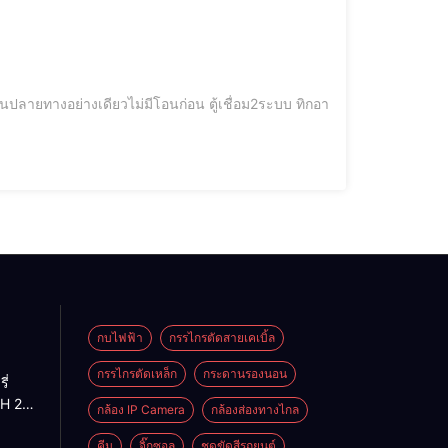
ดียวไม่มีโอนก่อน ตู้เชื่อม2ระบบ ทิกอา
กบไฟฟ้า
กรรไกรตัดสายเคเบิ้ล
กรรไกรตัดเหล็ก
กระดานรองนอน
ี่
H 2-
กล้อง IP Camera
กล้องส่องทางไกล
H 2-
น
คีม
จิ๊กซอล
ชุดขัดสีรถยนต์​