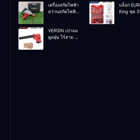
เครื่องสกัดไฟฟ้า
บล็อก EU
ทองแดงแท้
สว่านสกัดไฟฟ้า
King ชุด 3
100%
MAKTEC รุ่น MT2926A
VERGIN เป่าลม
ดูดฝุ่น ไร้สาย รุ่น
199V พร้อมใช้
งาน