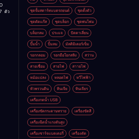
RO
ชุดจั้มสตาร์ทแบตรถยนต์
ชุดตั้งตัว
7 ตัว
ชุดตัดแก๊ส
ชุดบล็อก
ชุดพ่นโฟม
บล็อกลม
ประแจ
ปัตตาเลี่ยน
ปั๊มน้ำ
ปั้มลม
มัลติมิเตอร์เข็ม
รอกกลอม
รอกมือโยกสลิง
สว่าน
สายเชื่อม
สายไฟ
สาายไฟ
หม้อแปลง
หลอดไฟ
หวีไฟฟ้า
หัวพรวนดิน
หินเจีย
หินเจียร
เครื่องกดน้ำ USB
เครื่องขัดกระดาษทราย
เครื่องขัดสี
เครื่องฉีดน้ำแรงดันสูง
เครื่องชาร์จแบตเตอรี่
เครื่องตัด