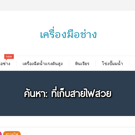
new
ือช่าง
เครื่องฉีดน้ำแรงดันสูง
หินเจียร
โข่งปั๊มมน้ำ
ค้นหา: ที่เก็บสายไฟสวย
สาายไฟ