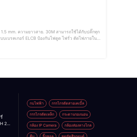
5 mm. ความยาวสาย. 30M สามารถใช้ได้กับปลั๊กทุก
บบเบรคเกอร์ ELCB ป้องกันไฟดูด ไฟรั่ว ตัดไฟภายใน
กบไฟฟ้า
กรรไกรตัดสายเคเบิ้ล
กรรไกรตัดเหล็ก
กระดานรองนอน
ี่
H 2-
กล้อง IP Camera
กล้องส่องทางไกล
H 2-
น
คีม
จิ๊กซอล
ชุดขัดสีรถยนต์​