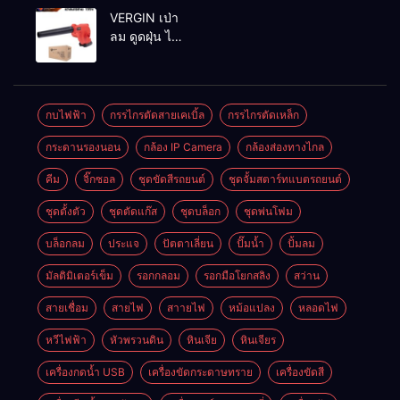
MAKTEC รุ่น MT2926A
VERGIN เป่า
ลม ดูดฝุ่น ไร้
สาย รุ่น 199V
พร้อมใช้งาน
กบไฟฟ้า
กรรไกรตัดสายเคเบิ้ล
กรรไกรตัดเหล็ก
กระดานรองนอน
กล้อง IP Camera
กล้องส่องทางไกล
คีม
จิ๊กซอล
ชุดขัดสีรถยนต์​
ชุดจั้มสตาร์ทแบตรถยนต์
ชุดตั้งตัว
ชุดตัดแก๊ส
ชุดบล็อก
ชุดพ่นโฟม
บล็อกลม
ประแจ
ปัตตาเลี่ยน
ปั๊มน้ำ
ปั้มลม
มัลติมิเตอร์เข็ม
รอกกลอม
รอกมือโยกสลิง
สว่าน
สายเชื่อม
สายไฟ
สาายไฟ
หม้อแปลง
หลอดไฟ
หวีไฟฟ้า
หัวพรวนดิน
หินเจีย
หินเจียร
เครื่องกดน้ำ USB
เครื่องขัดกระดาษทราย
เครื่องขัดสี