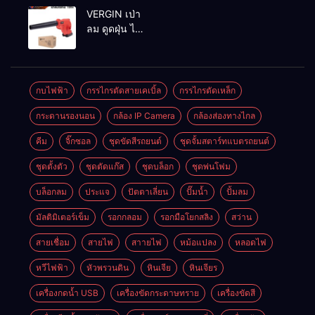
MAKTEC รุ่น MT2926A
VERGIN เป่า
ลม ดูดฝุ่น ไร้
สาย รุ่น 199V
พร้อมใช้งาน
กบไฟฟ้า
กรรไกรตัดสายเคเบิ้ล
กรรไกรตัดเหล็ก
กระดานรองนอน
กล้อง IP Camera
กล้องส่องทางไกล
คีม
จิ๊กซอล
ชุดขัดสีรถยนต์​
ชุดจั้มสตาร์ทแบตรถยนต์
ชุดตั้งตัว
ชุดตัดแก๊ส
ชุดบล็อก
ชุดพ่นโฟม
บล็อกลม
ประแจ
ปัตตาเลี่ยน
ปั๊มน้ำ
ปั้มลม
มัลติมิเตอร์เข็ม
รอกกลอม
รอกมือโยกสลิง
สว่าน
สายเชื่อม
สายไฟ
สาายไฟ
หม้อแปลง
หลอดไฟ
หวีไฟฟ้า
หัวพรวนดิน
หินเจีย
หินเจียร
เครื่องกดน้ำ USB
เครื่องขัดกระดาษทราย
เครื่องขัดสี