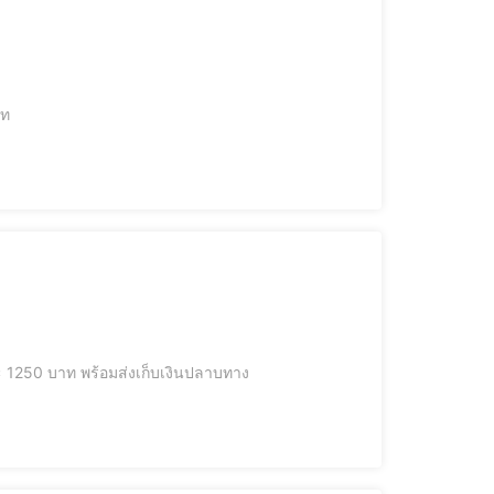
ชุดกระเป๋า สว่านแบต 2 ยี่ห้อ สว่านแบตไร้สาย 75V 3 ระบบ ราคา ชุดละ 1750 บาท
ชุดสว่านแบต ENZO พร้อมกล่อง ชุดสว่านแบต ENZO 48V พร้อมกล่อง ราคาชุดละ 1250 บาท พร้อมส่งเก็บเงินปลาบทาง