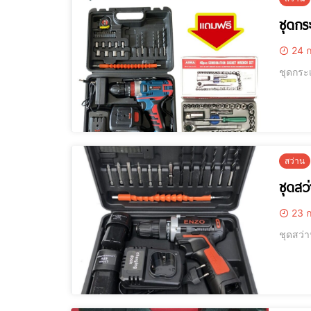
ชุดกร
24 ก
สว่าน
ชุดส
23 ก