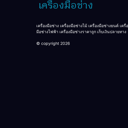
เครื่องมือช่าง เครื่องมือช่างไม้ เครื่องมือช่างยนต์ เครื่
มือช่างไฟฟ้า เครื่องมือช่างราคาถูก เก็บเงินปลายทาง
© copyright 2026