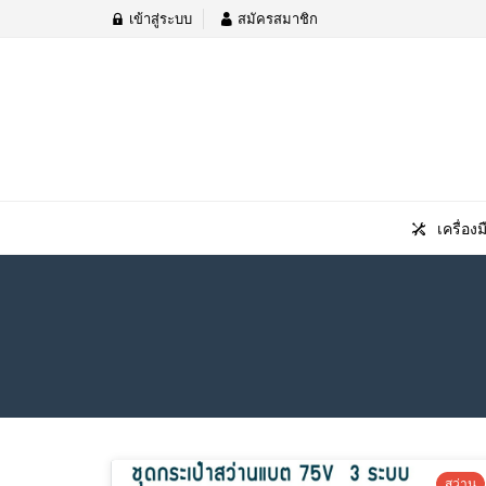
เข้าสู่ระบบ
สมัครสมาชิก
เครื่องม
สว่าน