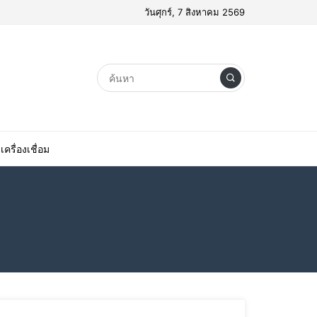
วันศุกร์, 7 สิงหาคม 2569
เครื่องเชื่อม