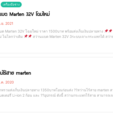
เครื่องมือช่าง
แบต Marten 32V โฉมใหม่
.ย. 2021
บต Marten 32V โฉมใหม่ ราคา 1500บาท พร้อมส่งเก็บเงินปลายทาง
่ ไฉไลกว่าเดิม
สว่านแบต Marten 32V 3ระบบเจาะกระแทกได้ สว่านไ
รู ปรับการทำงานได้ 3 ระบบ ปรับความแม่นยำในการไขน๊อตสกรู ถึง 18 ระด
ความเร็วได้ 2 สปีด
ความเร็วสูงส
านไร้สาย marten
.ค. 2020
ยทาง 1350บาทโอนก่อนส่ง ??สว่านไร้สาย marten สว่านกระแทก 3 ระบบ 32V ทรงพลัง สำหรับงานหนัก
ตเตอรี่ Li-ion 2 ก้อน และ ??อุปกรณ์ ดังนี้ สว่านกระแทกไร้สาย สามารถเจา
ะบบกระแทกอย่างดี ปรับความเร็วได้ 2 สปีด รอบเร็ว 0-1,550 รอบต่อนาที
บแรงบิดได้ 17 ระ