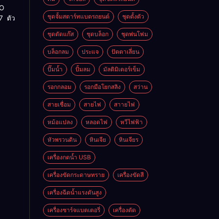
RO
ชุดจั้มสตาร์ทแบตรถยนต์
ชุดตั้งตัว
7 ตัว
ชุดตัดแก๊ส
ชุดบล็อก
ชุดพ่นโฟม
บล็อกลม
ประแจ
ปัตตาเลี่ยน
ปั๊มน้ำ
ปั้มลม
มัลติมิเตอร์เข็ม
รอกกลอม
รอกมือโยกสลิง
สว่าน
สายเชื่อม
สายไฟ
สาายไฟ
หม้อแปลง
หลอดไฟ
หวีไฟฟ้า
หัวพรวนดิน
หินเจีย
หินเจียร
เครื่องกดน้ำ USB
เครื่องขัดกระดาษทราย
เครื่องขัดสี
เครื่องฉีดน้ำแรงดันสูง
เครื่องชาร์จแบตเตอรี่
เครื่องตัด