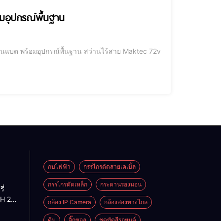
มอุปกรณ์พื้นฐาน
กบไฟฟ้า
กรรไกรตัดสายเคเบิ้ล
กรรไกรตัดเหล็ก
กระดานรองนอน
ี่
H 2-
กล้อง IP Camera
กล้องส่องทางไกล
H 2-
น
คีม
จิ๊กซอล
ชุดขัดสีรถยนต์​