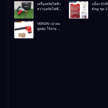
เครื่องสกัดไฟฟ้า
บล็อก EU
ทองแดงแท้
สว่านสกัดไฟฟ้า
King ชุด 3
100%
MAKTEC รุ่น MT2926A
VERGIN เป่าลม
ดูดฝุ่น ไร้สาย รุ่น
199V พร้อมใช้
งาน