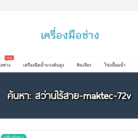
new
ือช่าง
เครื่องฉีดน้ำแรงดันสูง
หินเจียร
โข่งปั๊มมน้ำ
ค้นหา: สว่านไร้สาย-maktec-72v
เครื่องมือช่าง